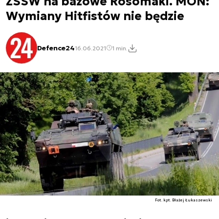
ZSSW na bazowe Rosomaki. MON:
Wymiany Hitfistów nie będzie
Defence24
16.06.2021
1 min.
Fot. kpt. Błażej Łukaszewski