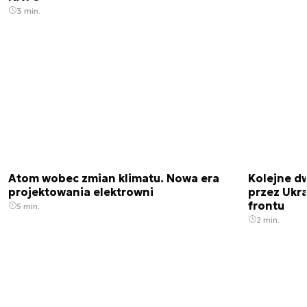
3 min.
Atom wobec zmian klimatu. Nowa era
Kolejne d
projektowania elektrowni
przez Ukra
frontu
5 min.
2 min.