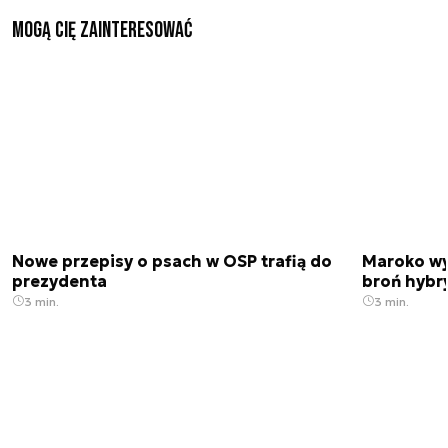
Mogą Cię zainteresować
Nowe przepisy o psach w OSP trafią do
Maroko wy
prezydenta
broń hybr
3 min.
3 min.