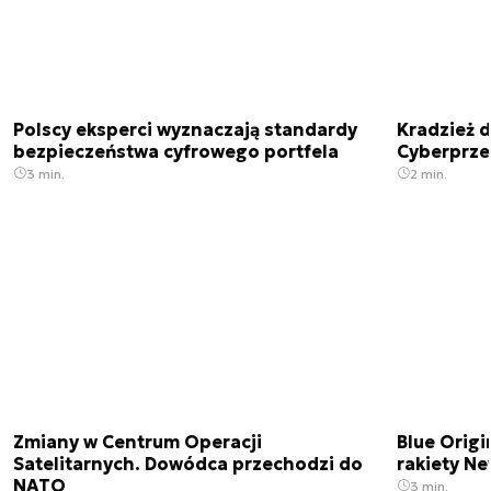
Polscy eksperci wyznaczają standardy
Kradzież 
bezpieczeństwa cyfrowego portfela
Cyberprze
3 min.
2 min.
Zmiany w Centrum Operacji
Blue Origi
Satelitarnych. Dowódca przechodzi do
rakiety N
NATO
3 min.