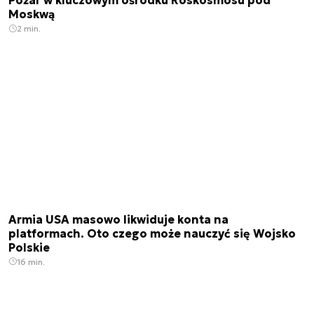
Pożar w kluczowym ośrodku Roskosmosu pod
Moskwą
2 min.
Armia USA masowo likwiduje konta na
platformach. Oto czego może nauczyć się Wojsko
Polskie
16 min.