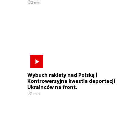
2 min.
Wybuch rakiety nad Polską |
Kontrowersyjna kwestia deportacji
Ukrainców na front.
1 min.