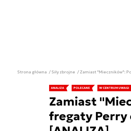
Strona główna
Siły zbrojne
Zamiast "Mieczników": Pol
ANALIZA
POLECANE
W CENTRUM UWAGI
Zamiast "Miec
fregaty Perry 
[ANALIZA]