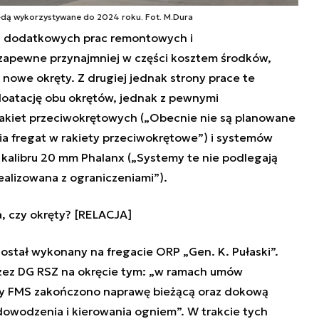
będą wykorzystywane do 2024 roku. Fot. M.Dura
cją dodatkowych prac remontowych i
 zapewne przynajmniej w części kosztem środków,
nowe okręty. Z drugiej jednak strony prace te
loatację obu okrętów, jednak z pewnymi
rakiet przeciwokrętowych („
Obecnie nie są planowane
ia fregat w rakiety przeciwokrętowe
”) i systemów
 kalibru 20 mm Phalanx („
Systemy te nie podlegają
realizowana z ograniczeniami
”).
, czy okręty? [RELACJA]
 został wykonany na fregacie ORP „Gen. K. Pułaski”.
zez DG RSZ na okręcie tym: „
w ramach umów
ry FMS zakończono naprawę bieżącą oraz dokową
dowodzenia i kierowania ogniem
”. W trakcie tych