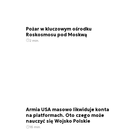
Pożar w kluczowym ośrodku
Roskosmosu pod Moskwą
2 min.
Armia USA masowo likwiduje konta
na platformach. Oto czego może
nauczyć się Wojsko Polskie
16 min.