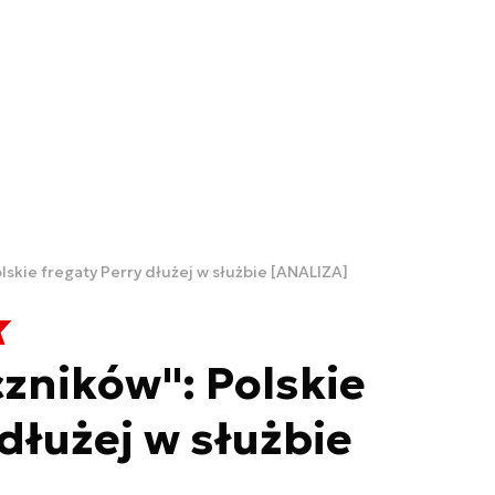
skie fregaty Perry dłużej w służbie [ANALIZA]
zników": Polskie
dłużej w służbie