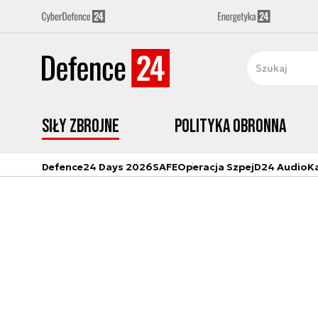
Siły zbrojne
Polityka obronna
Defence24 Days 2026
SAFE
Operacja Szpej
D24 Audio
K