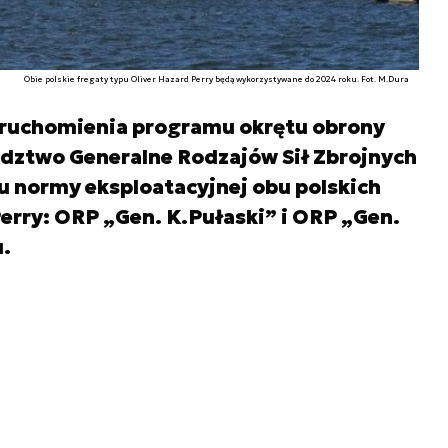
Obie polskie fregaty typu Oliver Hazard Perry będą wykorzystywane do 2024 roku. Fot. M.Dura
uruchomienia programu okrętu obrony
dztwo Generalne Rodzajów Sił Zbrojnych
 normy eksploatacyjnej obu polskich
Perry: ORP „Gen. K.Pułaski” i ORP „Gen.
.