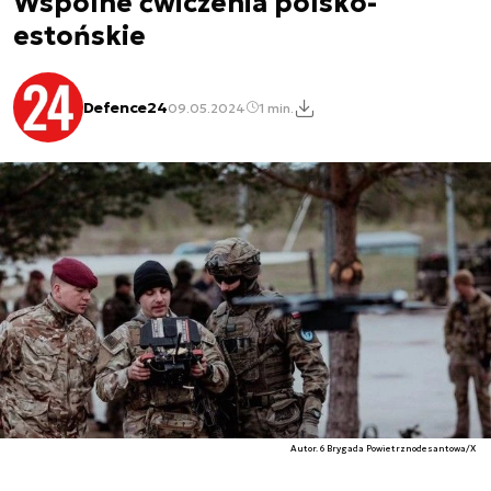
Wspólne ćwiczenia polsko-
estońskie
Defence24
09.05.2024
1 min.
Autor. 6 Brygada Powietrznodesantowa/X