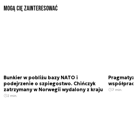
Mogą Cię zainteresować
Bunkier w pobliżu bazy NATO i
Pragmatyz
podejrzenie o szpiegostwo. Chińczyk
współpracu
zatrzymany w Norwegii wydalony z kraju
7 min.
2 min.