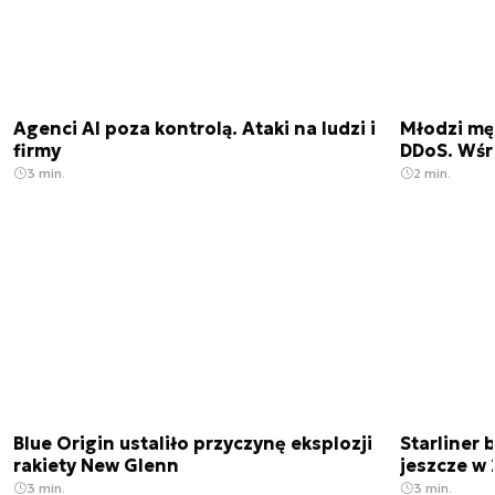
Agenci AI poza kontrolą. Ataki na ludzi i
Młodzi męż
firmy
DDoS. Wśr
3 min.
2 min.
Blue Origin ustaliło przyczynę eksplozji
Starliner 
rakiety New Glenn
jeszcze w 
3 min.
3 min.