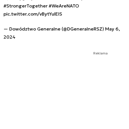
#StrongerTogether
#WeAreNATO
pic.twitter.com/vBytYuIEIS
— Dowództwo Generalne (@DGeneralneRSZ)
May 6,
2024
Reklama