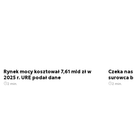
Rynek mocy kosztował 7,61 mld zł w
Czeka nas
2025 r. URE podał dane
surowca b
2 min.
2 min.