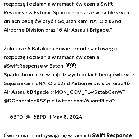
rozpoczęli działania w ramach ćwiczenia Swift
Response w Estonii. Spadochroniarze w najbliższych
dniach będą ćwiczyć z Sojusznikami NATO z 82nd
Airborne Division oraz 16 Air Assault Brigade.”
Żołnierze 6 Batalionu Powietrznodesantowego
rozpoczęli działania w ramach ćwiczenia
#SwiftResponse
w Estonii🇪🇪
Spadochroniarze w najbliższych dniach bedą ćwiczyć z
Sojusznikami
#NATO
z 82nd Airborne Division oraz 16
Air Assault Brigade
@MON_GOV_PL
@SztabGenWP
@DGeneralneRSZ
pic.twitter.com/6uareRLcvO
— 6BPD (@_6BPD_)
May 8, 2024
Ćwiczenia te odbywają się w ramach
Swift Response