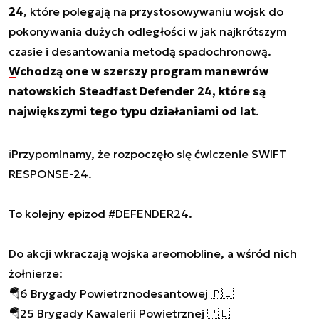
24
, które polegają na przystosowywaniu wojsk do
pokonywania dużych odległości w jak najkrótszym
czasie i desantowania metodą spadochronową.
Wchodzą one w szerszy program manewrów
natowskich Steadfast Defender 24, które są
największymi tego typu działaniami od lat
.
ℹ️Przypominamy, że rozpoczęło się ćwiczenie SWIFT
RESPONSE-24.
To kolejny epizod
#DEFENDER24
.
Do akcji wkraczają wojska areomobline, a wśród nich
żołnierze:
🪂6 Brygady Powietrznodesantowej 🇵🇱
🪂25 Brygady Kawalerii Powietrznej 🇵🇱