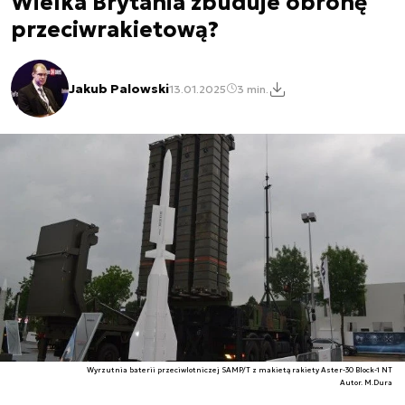
Wielka Brytania zbuduje obronę
przeciwrakietową?
Jakub Palowski
13.01.2025
3 min.
Wyrzutnia baterii przeciwlotniczej SAMP/T z makietą rakiety Aster-30 Block-1 NT
Autor. M.Dura