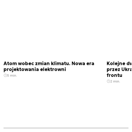
Atom wobec zmian klimatu. Nowa era
Kolejne d
projektowania elektrowni
przez Ukra
frontu
5 min.
2 min.