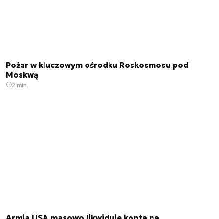
Pożar w kluczowym ośrodku Roskosmosu pod
Moskwą
2 min.
Armia USA masowo likwiduje konta na