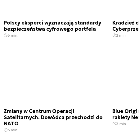
Polscy eksperci wyznaczają standardy
Kradzież 
bezpieczeństwa cyfrowego portfela
Cyberprze
3 min.
2 min.
Zmiany w Centrum Operacji
Blue Origi
Satelitarnych. Dowódca przechodzi do
rakiety N
NATO
3 min.
3 min.