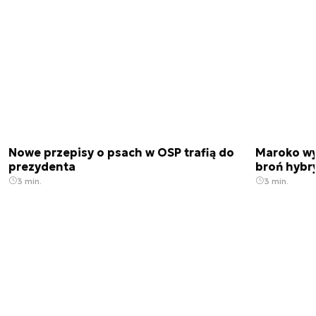
Nowe przepisy o psach w OSP trafią do
Maroko wy
prezydenta
broń hybr
3 min.
3 min.