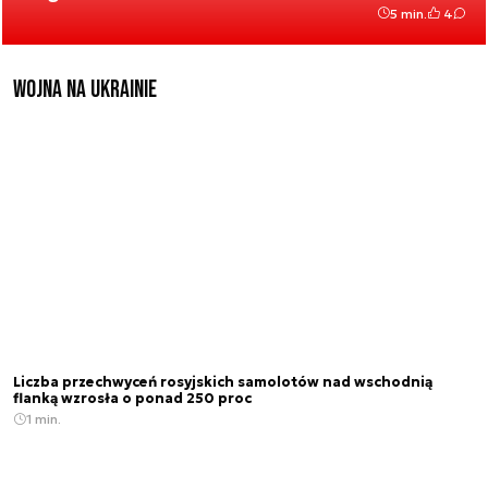
5 min.
4
Wojna na Ukrainie
Liczba przechwyceń rosyjskich samolotów nad wschodnią
flanką wzrosła o ponad 250 proc
1 min.