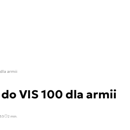
dla armii
 do VIS 100 dla armii
:33
2 min.