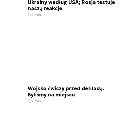
Ukrainy według USA; Rosja testuje
naszą reakcje
2 min.
Wojsko ćwiczy przed defiladą.
Byliśmy na miejscu
2 min.