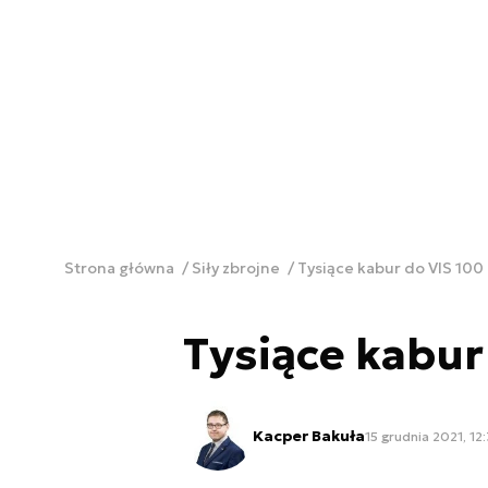
Strona główna
Siły zbrojne
Tysiące kabur do VIS 100 
Tysiące kabur
Kacper Bakuła
15 grudnia 2021, 12