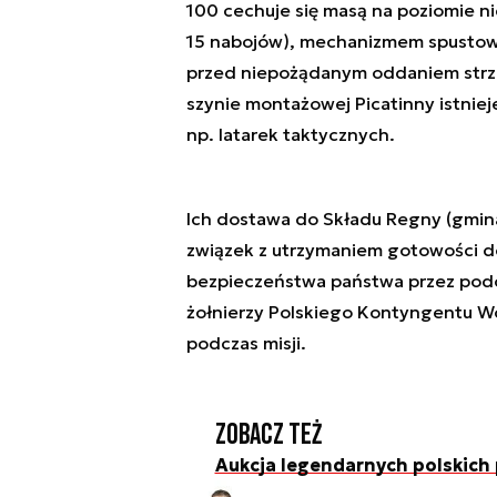
100 cechuje się masą na poziomie n
15 nabojów), mechanizmem spustowy
przed niepożądanym oddaniem strzał
szynie montażowej Picatinny istni
np. latarek taktycznych.
Ich dostawa do Składu Regny (gmina
związek z utrzymaniem gotowości d
bezpieczeństwa państwa przez podod
żołnierzy Polskiego Kontyngentu W
podczas misji.
Zobacz też
Aukcja legendarnych polskich 