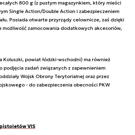
iecałych 800 g (z pustym magazynkiem, który mieści
m Single Action/Double Action i zabezpieczeniem
u. Posiada otwarte przyrządy celownicze, zaś dzięki
eje możliwość zamocowania dodatkowych akcesoriów,
 Koluszki, powiat łódzki-wschodni) ma również
o podjęcia zadań związanych z zapewnieniem
działy Wojsk Obrony Terytorialnej oraz przez
ojskowego - do zabezpieczenia obecności PKW
pistoletów VIS