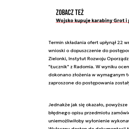
Zobacz też
Wojsko kupuje karabiny Grot i 
Termin składania ofert upłynął 22 wr
wnioski o dopuszczenie do postępow
Zielonki, Instytut Rozwoju Oporządz
"Łucznik" z Radomia. W wyniku ocen
dokonano złożenia w wymaganym t
zaproszone do postępowania zostały
Jednakże jak się okazało, powyższ
błędnego opisu przedmiotu zamówien
uniemożliwiłoby wyłonienie wykonaw
Wyłączny dostęp do dokumentacji te