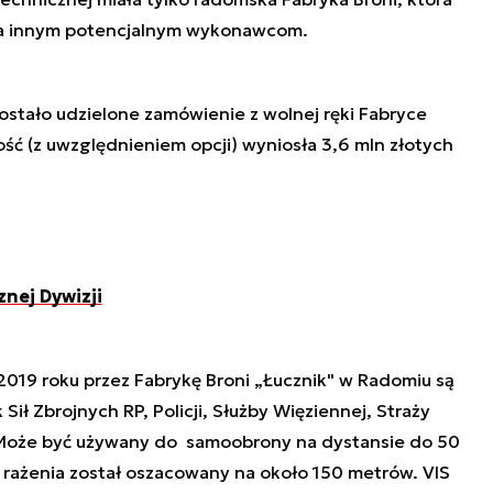
ia innym potencjalnym wykonawcom.
stało udzielone zamówienie z wolnej ręki Fabryce
ść (z uwzględnieniem opcji) wyniosła 3,6 mln złotych
znej Dywizji
2019 roku przez Fabrykę Broni „Łucznik" w Radomiu są
Sił Zbrojnych RP, Policji, Służby Więziennej, Straży
. Może być używany do samoobrony na dystansie do 50
 rażenia został oszacowany na około 150 metrów. VIS