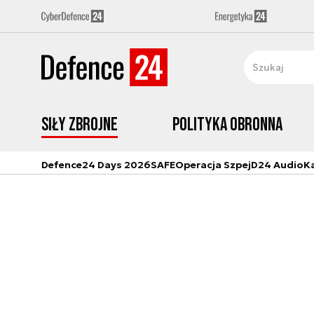
Siły zbrojne
Polityka obronna
Defence24 Days 2026
SAFE
Operacja Szpej
D24 Audio
K