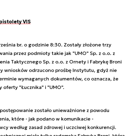
pistolety VIS
ześnia br. o godzinie 8:30. Zostały złożone trzy
ania przez podmioty takie jak "UMO" Sp. z o.o. z
enia Taktycznego Sp. z o.o. z Ornety i Fabrykę Broni
y wniosków odrzucono prośbę Instytutu, gdyż nie
erminie wymaganych dokumentów, co oznacza, że
 oferty "Łucznika" i "UMO".
e postępowanie zostało unieważnione z powodu
ia, które - jak podano w komunikacie -
cy według zasad zdrowej i uczciwej konkurencji.
chnicznej miała tylko radomska Fabryka Broni, która