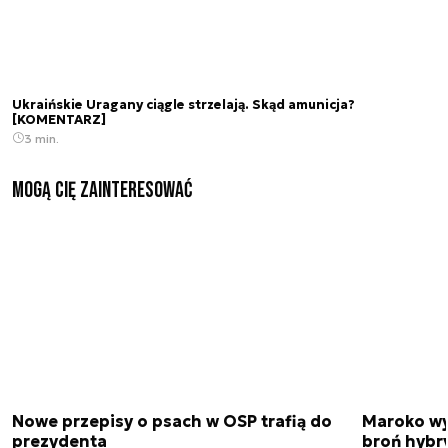
Ukraińskie Uragany ciągle strzelają. Skąd amunicja?
[KOMENTARZ]
3 min.
Mogą Cię zainteresować
Nowe przepisy o psach w OSP trafią do
Maroko wy
prezydenta
broń hybr