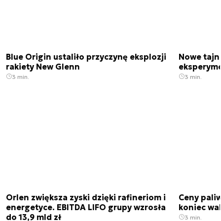
Blue Origin ustaliło przyczynę eksplozji
Nowe tajne
rakiety New Glenn
eksperyme
3 min.
3 min.
Orlen zwiększa zyski dzięki rafineriom i
Ceny paliw
energetyce. EBITDA LIFO grupy wzrosła
koniec wak
do 13,9 mld zł
3 min.