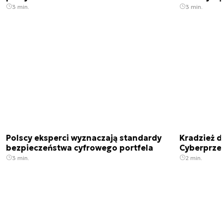
3 min.
3 min.
Polscy eksperci wyznaczają standardy
Kradzież 
bezpieczeństwa cyfrowego portfela
Cyberprze
3 min.
2 min.