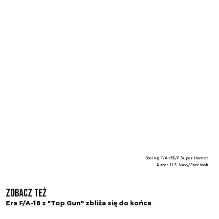
Boeing F/A-18E/F Super Hornet
Autor. U.S. Navy/Facebook
Zobacz też
Era F/A-18 z "Top Gun" zbliża się do końca