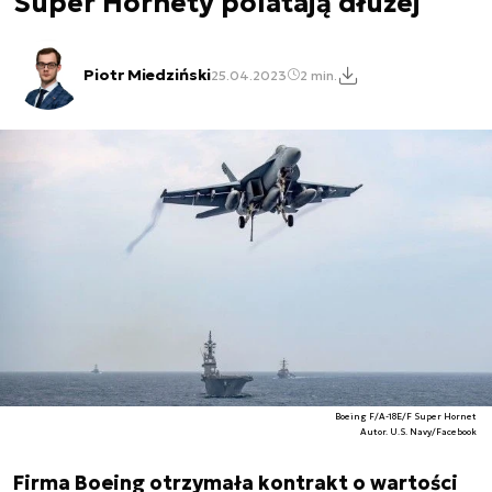
Super Hornety polatają dłużej
Piotr Miedziński
25.04.2023
2 min.
Boeing F/A-18E/F Super Hornet
Autor. U.S. Navy/Facebook
Firma Boeing otrzymała kontrakt o wartości