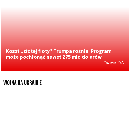
Koszt „złotej floty” Trumpa rośnie. Program
może pochłonąć nawet 275 mld dolarów
4 min.
Wojna na Ukrainie