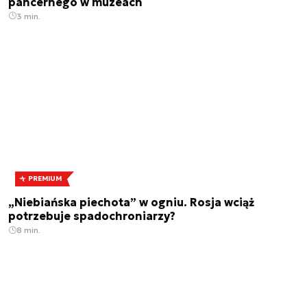
pancernego w muzeach
3 min.
PREMIUM
„Niebiańska piechota” w ogniu. Rosja wciąż
potrzebuje spadochroniarzy?
8 min.