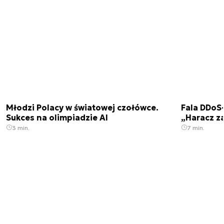
Młodzi Polacy w światowej czołówce.
Fala DDoS-
Sukces na olimpiadzie AI
„Haracz z
3 min.
7 min.