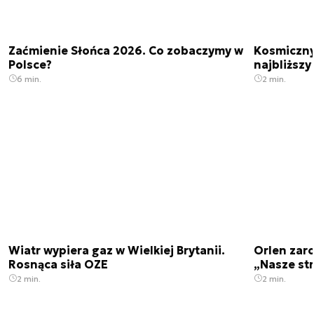
Zaćmienie Słońca 2026. Co zobaczymy w
Kosmiczny 
Polsce?
najbliższy
6 min.
2 min.
Wiatr wypiera gaz w Wielkiej Brytanii.
Orlen zaro
Rosnąca siła OZE
„Nasze str
2 min.
2 min.