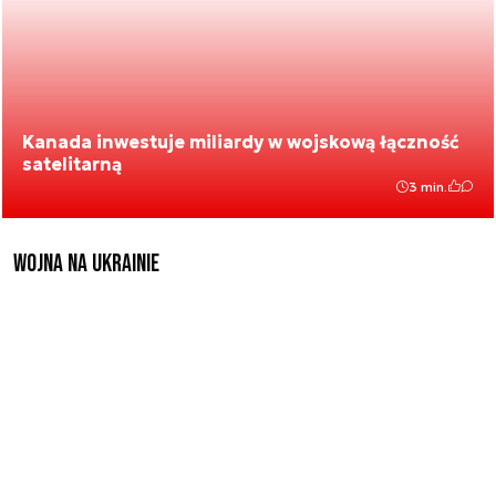
Kanada inwestuje miliardy w wojskową łączność
satelitarną
3 min.
Wojna na Ukrainie