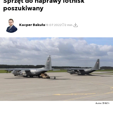
Sprzęt do naprawy lotnisk
poszukiwany
Kacper Bakuła
19.07.2022
2 min.
Autor. 33 BLTr