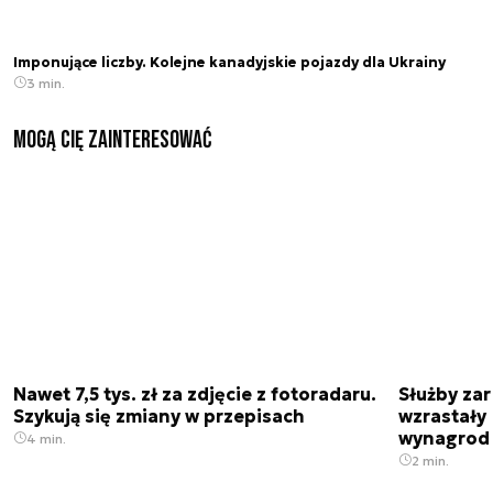
Imponujące liczby. Kolejne kanadyjskie pojazdy dla Ukrainy
3 min.
Mogą Cię zainteresować
Nawet 7,5 tys. zł za zdjęcie z fotoradaru.
Służby zar
Szykują się zmiany w przepisach
wzrastały 
wynagrod
4 min.
2 min.