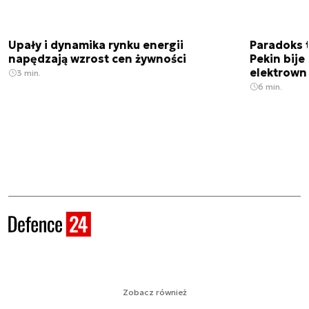
Upały i dynamika rynku energii
Paradoks 
napędzają wzrost cen żywności
Pekin bije
elektrown
3 min.
6 min.
Zobacz również