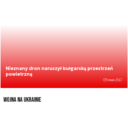
Nieznany dron naruszył bułgarską przestrzeń
powietrzną
1 min.
Wojna na Ukrainie