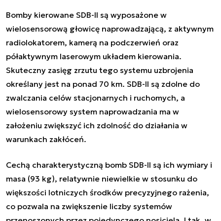
Bomby kierowane SDB-II są wyposażone w
wielosensorową głowicę naprowadzającą, z aktywnym
radiolokatorem, kamerą na podczerwień oraz
półaktywnym laserowym układem kierowania.
Skuteczny zasięg zrzutu tego systemu uzbrojenia
określany jest na ponad 70 km. SDB-II są zdolne do
zwalczania celów stacjonarnych i ruchomych, a
wielosensorowy system naprowadzania ma w
założeniu zwiększyć ich zdolność do działania w
warunkach zakłóceń.
Cechą charakterystyczną bomb SDB-II są ich wymiary i
masa (93 kg), relatywnie niewielkie w stosunku do
większości lotniczych środków precyzyjnego rażenia,
co pozwala na zwiększenie liczby systemów
przenoszonych przez pojedynczego nosiciela. I tak, w