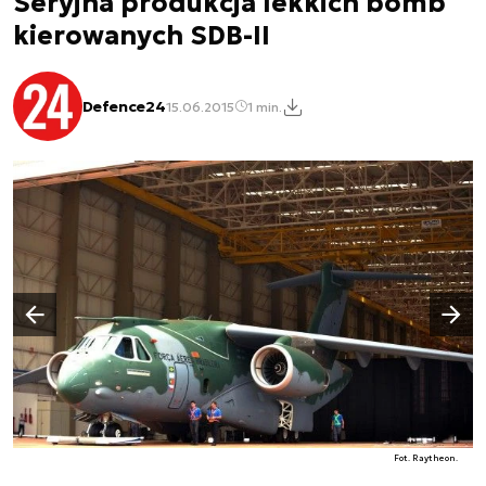
Seryjna produkcja lekkich bomb
kierowanych SDB-II
Defence24
15.06.2015
1 min.
Następny slajd
Poprzedni slajd
Fot. Raytheon.