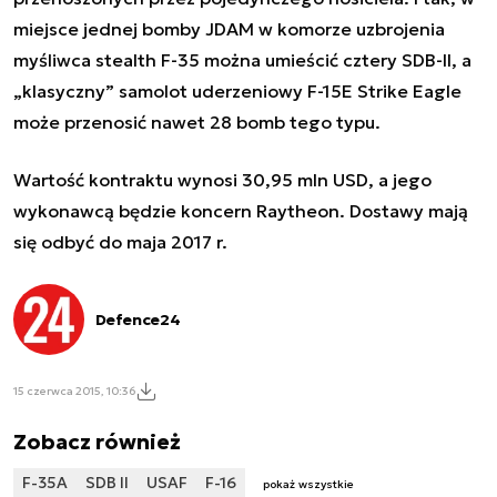
miejsce jednej bomby JDAM w komorze uzbrojenia
myśliwca stealth F-35 można umieścić cztery SDB-II, a
„klasyczny” samolot uderzeniowy F-15E Strike Eagle
może przenosić nawet 28 bomb tego typu.
Wartość kontraktu wynosi 30,95 mln USD, a jego
wykonawcą będzie koncern Raytheon. Dostawy mają
się odbyć do maja 2017 r.
Defence24
15 czerwca 2015, 10:36
Zobacz również
F-35A
SDB II
USAF
F-16
pokaż wszystkie