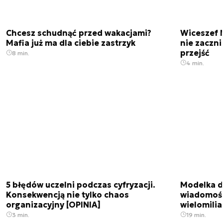
Chcesz schudnąć przed wakacjami?
Wiceszef 
Mafia już ma dla ciebie zastrzyk
nie zaczn
przejść
8 min.
4 min.
5 błędów uczelni podczas cyfryzacji.
Modelka da
Konsekwencją nie tylko chaos
wiadomośc
organizacyjny [OPINIA]
wielomili
3 min.
19 min.