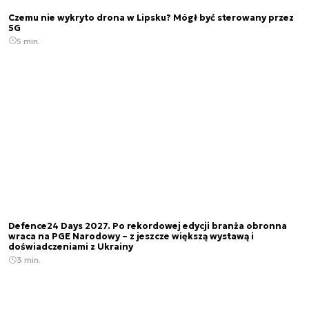
Czemu nie wykryto drona w Lipsku? Mógł być sterowany przez
5G
5 min.
Defence24 Days 2027. Po rekordowej edycji branża obronna
wraca na PGE Narodowy – z jeszcze większą wystawą i
doświadczeniami z Ukrainy
3 min.