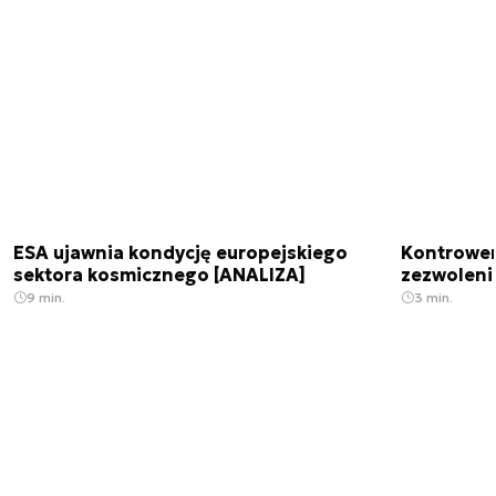
ESA ujawnia kondycję europejskiego
Kontrowers
sektora kosmicznego [ANALIZA]
zezwoleni
9 min.
3 min.