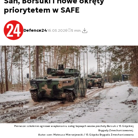
San, Borsuki i nowe okręty
priorytetem w SAFE
Defence24
16.05.2026
5 min.
Pierwsze szkolenie ogniowe w wykonaniu załóg bojowych wozów piechoty Borsuk z 15. Giżyckiej
Brygady Zmechanizowanej.
Autor. szer. Mateusz Mierzejewski / 15. Giżycka Brygada Zmechanizowana