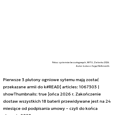
Pokaz systemów bezzałogowych, WITU, Zielonka 2026.
Autor. Łukasz Zając/Defence24
Pierwsze 3 plutony ogniowe sytemu mają zostać
przekazane armii do k#READ[ articles: 1067303 |
showThumbnails: true ]ońca 2026 r. Zakończenie
dostaw wszystkich 18 baterii przewidywane jest na 24
miesiące od podpisania umowy – czyli do końca