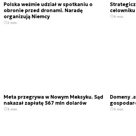
Polska weźmie udział w spotkaniu o
Strategic
obronie przed dronami. Naradę
celowniku 
organizują Niemcy
9 min.
2 min.
Meta przegrywa w Nowym Meksyku. Sąd
Domeny .ai
nakazał zapłatę 567 mln dolarów
gospodarek
3 min.
3 min.