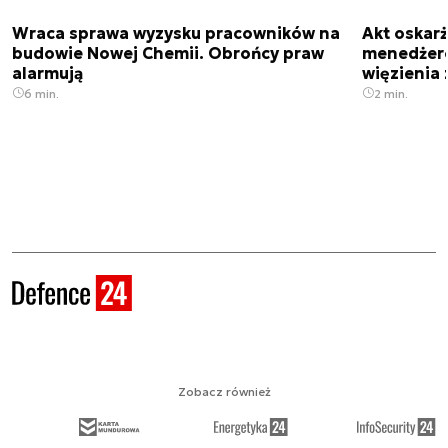
Wraca sprawa wyzysku pracowników na
Akt oskar
budowie Nowej Chemii. Obrońcy praw
menedżero
alarmują
więzienia z
6 min.
2 min.
Zobacz również