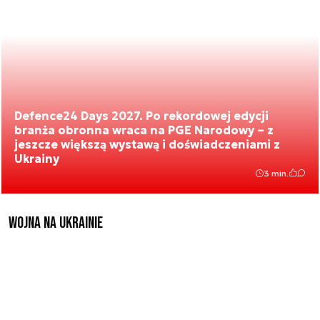
Defence24 Days 2027. Po rekordowej edycji
branża obronna wraca na PGE Narodowy – z
jeszcze większą wystawą i doświadczeniami z
Ukrainy
3 min.
Wojna na Ukrainie