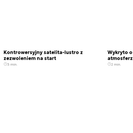
Kontrowersyjny satelita-lustro z
Wykryto o
zezwoleniem na start
atmosfer
3 min.
2 min.