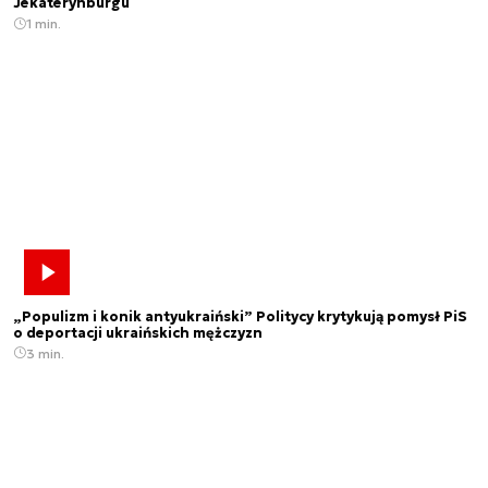
Jekaterynburgu
1 min.
„Populizm i konik antyukraiński” Politycy krytykują pomysł PiS
o deportacji ukraińskich mężczyzn
3 min.