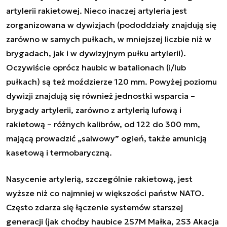
artylerii rakietowej. Nieco inaczej artyleria jest
zorganizowana w dywizjach (pododdziały znajdują się
zarówno w samych pułkach, w mniejszej liczbie niż w
brygadach, jak i w dywizyjnym pułku artylerii).
Oczywiście oprócz haubic w batalionach (i/lub
pułkach) są też moździerze 120 mm. Powyżej poziomu
dywizji znajdują się również jednostki wsparcia –
brygady artylerii, zarówno z artylerią lufową i
rakietową – różnych kalibrów, od 122 do 300 mm,
mającą prowadzić „salwowy” ogień, także amunicją
kasetową i termobaryczną.
Nasycenie artylerią, szczególnie rakietową, jest
wyższe niż co najmniej w większości państw NATO.
Często zdarza się łączenie systemów starszej
generacji (jak choćby haubice 2S7M Małka, 2S3 Akacja