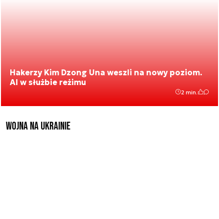
Hakerzy Kim Dzong Una weszli na nowy poziom.
AI w służbie reżimu
2 min.
Wojna na Ukrainie