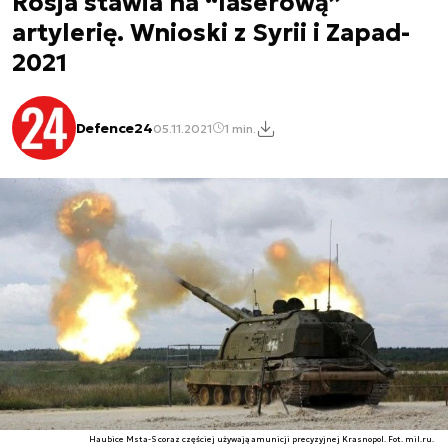
Rosja stawia na “laserową”
artylerię. Wnioski z Syrii i Zapad-
2021
Defence24
05.11.2021
1 min.
Haubice Msta-S coraz częściej używają amunicji precyzyjnej Krasnopol. Fot. mil.ru.