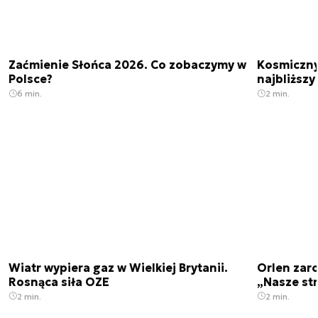
Zaćmienie Słońca 2026. Co zobaczymy w
Kosmiczny 
Polsce?
najbliższy
6 min.
2 min.
Wiatr wypiera gaz w Wielkiej Brytanii.
Orlen zaro
Rosnąca siła OZE
„Nasze str
2 min.
2 min.