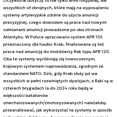
Oczywiście dotyczy to nie tylko armii rosyjskiej, ale
wszystkich sił zbrojnych, które mają na wyposażeniu
systemy artyleryjskie zdolne do użycia amunicji
precyzyjnej, czego dowodem są prace nad nowymi
odmianami amunicji prowadzone po obu stronach
Atlantyku. W Polsce opracowano system APR 155
przeznaczony dla haubic Krab, finalizowane są też
prace nad amunicją do moździerzy Rak typu APR 120.
Oba te systemy wyróżniają się nowoczesnym,
krajowym systemem naprowadzania, zgodnym ze
standardami NATO. Dziś, gdy Krab służy już we
wszystkich w pełni rozwiniętych dywizjach, a Raki są w
czterech brygadach (a do 2024 roku będą w
większości batalionów
zmechanizowanych/zmotoryzowanych) należałoby
przeanalizować, jak wykorzystać te systemy w sposób