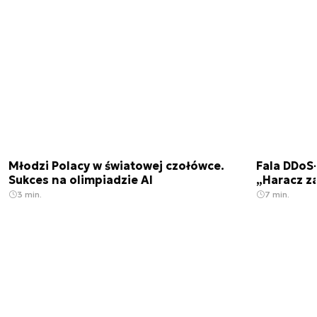
Młodzi Polacy w światowej czołówce.
Fala DDoS-
Sukces na olimpiadzie AI
„Haracz z
3 min.
7 min.