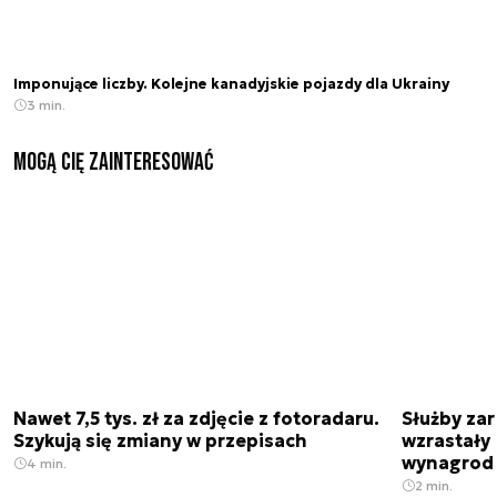
Imponujące liczby. Kolejne kanadyjskie pojazdy dla Ukrainy
3 min.
Mogą Cię zainteresować
Nawet 7,5 tys. zł za zdjęcie z fotoradaru.
Służby zar
Szykują się zmiany w przepisach
wzrastały 
wynagrod
4 min.
2 min.