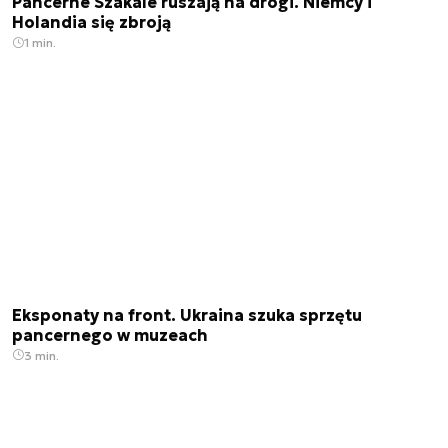
Pancerne Szakale ruszają na drogi. Niemcy i
Holandia się zbroją
1 min.
Eksponaty na front. Ukraina szuka sprzętu
pancernego w muzeach
3 min.