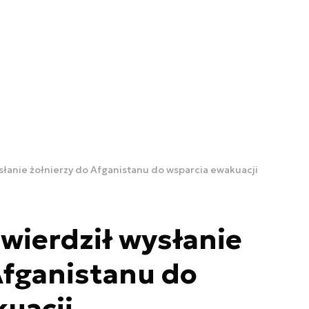
słanie żołnierzy do Afganistanu do wsparcia ewakuacji
wierdził wysłanie
Afganistanu do
uacji