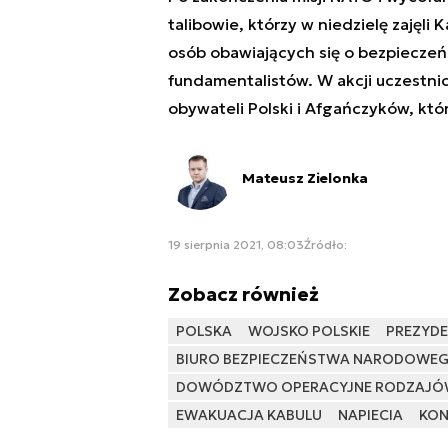
talibowie, którzy w niedzielę zajęli 
osób obawiających się o bezpieczeńs
fundamentalistów. W akcji uczestnic
obywateli Polski i Afgańczyków, któ
Mateusz Zielonka
19 sierpnia 2021, 08:03
Źródło:
Zobacz również
POLSKA
WOJSKO POLSKIE
PREZYDE
BIURO BEZPIECZEŃSTWA NARODOWE
DOWÓDZTWO OPERACYJNE RODZAJÓW
EWAKUACJA KABULU
NAPIECIA
KON