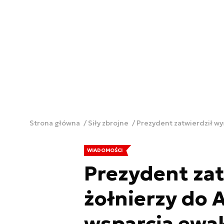
Strona główna
Siły zbrojne
Prezydent zatwierdził wy
WIADOMOŚCI
Prezydent zat
żołnierzy do 
wsparcia ewak