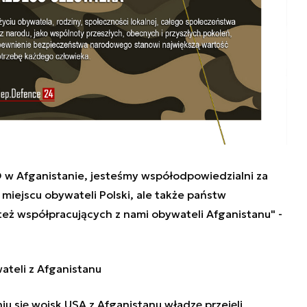
 w Afganistanie, jesteśmy współodpowiedzialni za
iejscu obywateli Polski, ale także państw
 też współpracujących z nami obywateli Afganistanu" -
ateli z Afganistanu
iu się wojsk USA z Afganistanu władzę przejęli