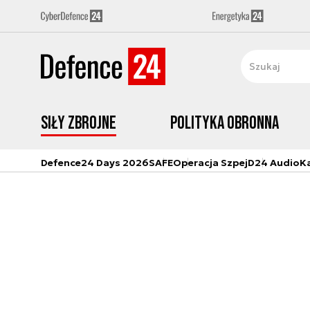
Siły zbrojne
Polityka obronna
Defence24 Days 2026
SAFE
Operacja Szpej
D24 Audio
K