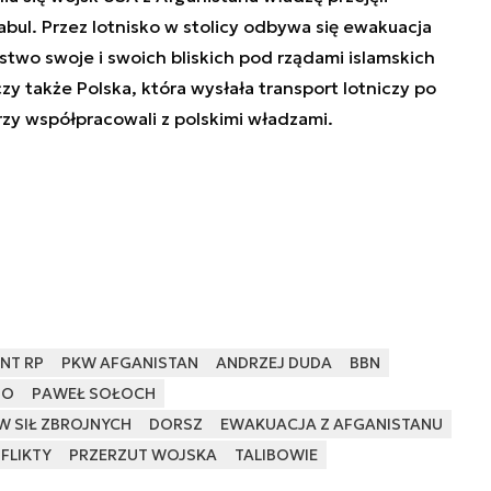
Kabul. Przez lotnisko w stolicy odbywa się ewakuacja
two swoje i swoich bliskich pod rządami islamskich
zy także Polska, która wysłała transport lotniczy po
rzy współpracowali z polskimi władzami.
NT RP
PKW AFGANISTAN
ANDRZEJ DUDA
BBN
GO
PAWEŁ SOŁOCH
 SIŁ ZBROJNYCH
DORSZ
EWAKUACJA Z AFGANISTANU
FLIKTY
PRZERZUT WOJSKA
TALIBOWIE