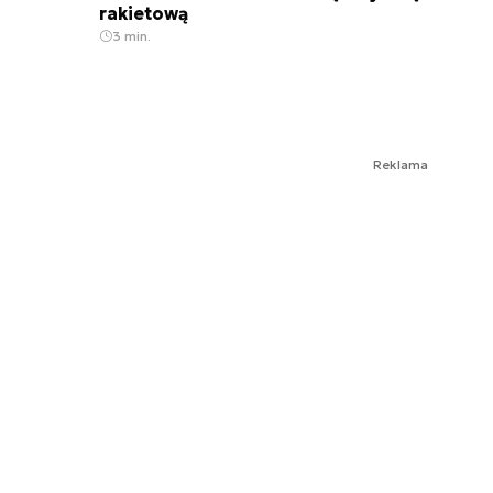
rakietową
3 min.
Reklama