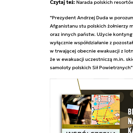
Czytaj też:
Narada polskich resortó
"
Prezyden
t Andrzej Duda w porozum
Afganistanu stu polskich żołnierzy 
oraz innych państw. Użycie kontyng
wyłącznie współdziałanie z pozosta
w trwającej obecnie ewakuacji z lot
że w ewakuacji uczestniczą m.in. s
samoloty polskich Sił Powietrznych"