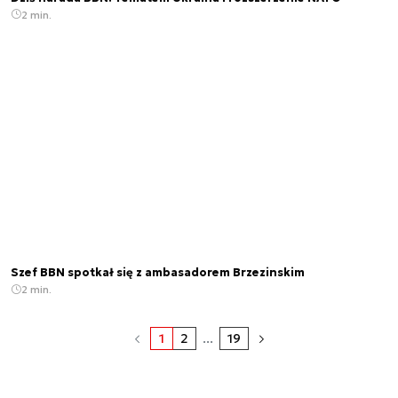
2 min.
Szef BBN spotkał się z ambasadorem Brzezinskim
2 min.
1
2
...
19