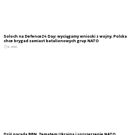
Soloch na Defence24 Day: wyciągamy wnioski z wojny. Polska
chce brygad zamiast batalionowych grup NATO
4 min.
Dziś narada BBN. Tematem Ukraina i rozszerzenie NATO