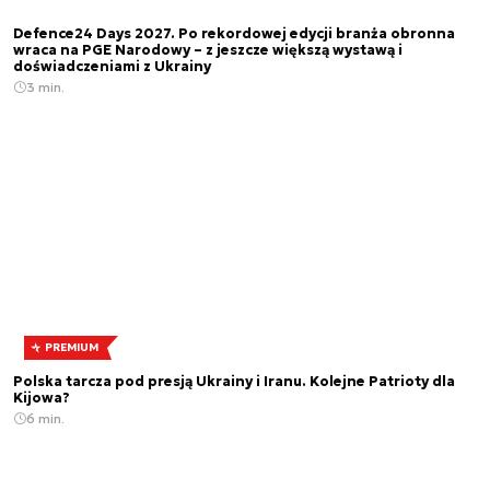
Defence24 Days 2027. Po rekordowej edycji branża obronna
wraca na PGE Narodowy – z jeszcze większą wystawą i
doświadczeniami z Ukrainy
3 min.
PREMIUM
Polska tarcza pod presją Ukrainy i Iranu. Kolejne Patrioty dla
Kijowa?
6 min.