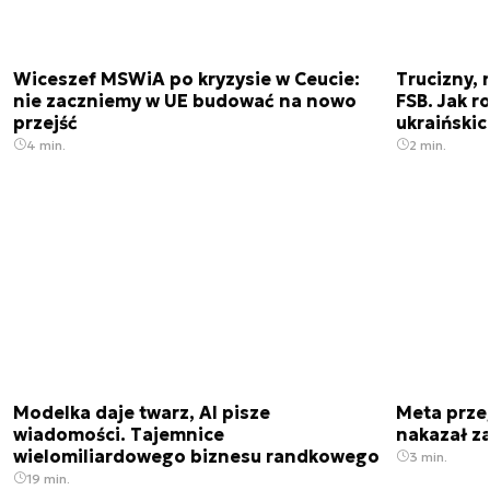
Wiceszef MSWiA po kryzysie w Ceucie:
Trucizny, 
nie zaczniemy w UE budować na nowo
FSB. Jak r
przejść
ukraiński
4 min.
2 min.
Modelka daje twarz, AI pisze
Meta prze
wiadomości. Tajemnice
nakazał z
wielomiliardowego biznesu randkowego
3 min.
19 min.