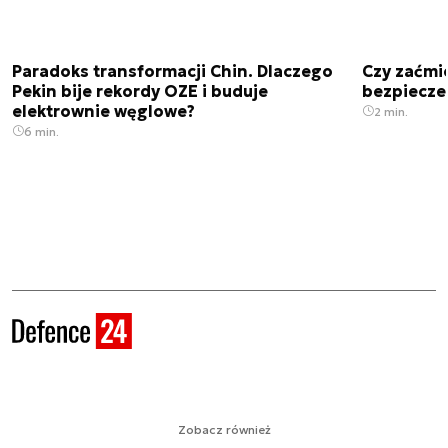
Paradoks transformacji Chin. Dlaczego
Czy zaćmi
Pekin bije rekordy OZE i buduje
bezpiecze
elektrownie węglowe?
2 min.
6 min.
Zobacz również