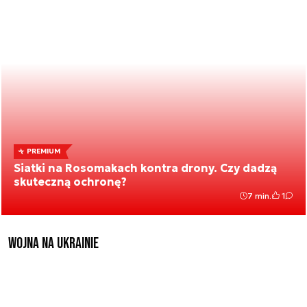
PREMIUM
Siatki na Rosomakach kontra drony. Czy dadzą
skuteczną ochronę?
7 min.
1
Wojna na Ukrainie