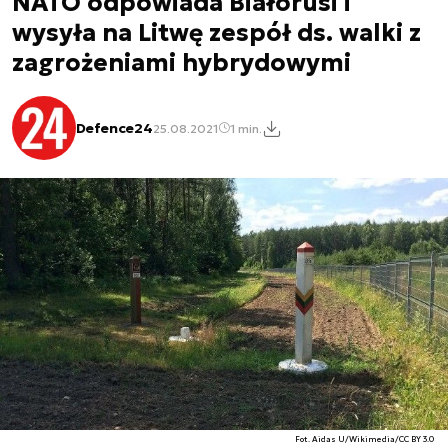
NATO odpowiada Białorusi i
wysyła na Litwę zespół ds. walki z
zagrożeniami hybrydowymi
Defence24
25.08.2021
1 min.
Fot. Aidas U/Wikimedia/CC BY 3.0