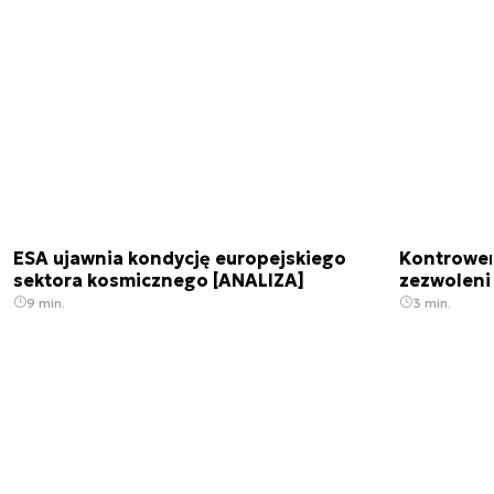
ESA ujawnia kondycję europejskiego
Kontrowers
sektora kosmicznego [ANALIZA]
zezwoleni
9 min.
3 min.