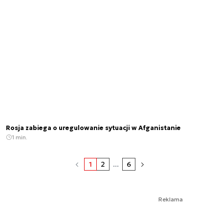
Rosja zabiega o uregulowanie sytuacji w Afganistanie
1 min.
1
2
...
6
Reklama