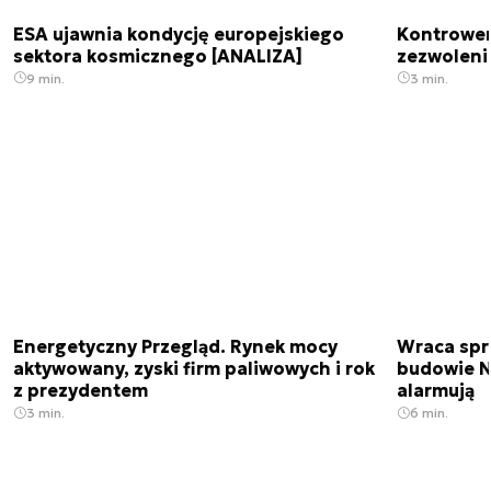
ESA ujawnia kondycję europejskiego
Kontrowers
sektora kosmicznego [ANALIZA]
zezwoleni
9 min.
3 min.
Energetyczny Przegląd. Rynek mocy
Wraca spr
aktywowany, zyski firm paliwowych i rok
budowie N
z prezydentem
alarmują
3 min.
6 min.