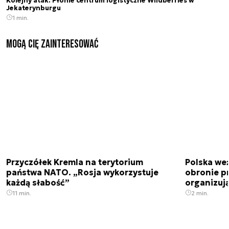
Kolejny atak. Płonie centrum logistyczne Wildberries w
Jekaterynburgu
1 min.
Mogą Cię zainteresować
Przyczółek Kremla na terytorium
Polska we
państwa NATO. „Rosja wykorzystuje
obronie p
każdą słabość”
organizuj
11 min.
2 min.