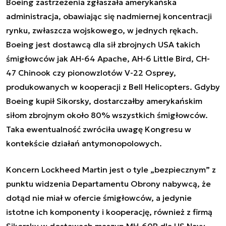
Boeing zastrzeżenia zgłaszała amerykańska
administracja, obawiając się nadmiernej koncentracji
rynku, zwłaszcza wojskowego, w jednych rękach.
Boeing jest dostawcą dla sił zbrojnych USA takich
śmigłowców jak AH-64 Apache, AH-6 Little Bird, CH-
47 Chinook czy pionowzlotów V-22 Osprey,
produkowanych w kooperacji z Bell Helicopters. Gdyby
Boeing kupił Sikorsky, dostarczałby amerykańskim
siłom zbrojnym około 80% wszystkich śmigłowców.
Taka ewentualność zwróciła uwagę Kongresu w
kontekście działań antymonopolowych.
Koncern Lockheed Martin jest o tyle „bezpiecznym” z
punktu widzenia Departamentu Obrony nabywcą, że
dotąd nie miał w ofercie śmigłowców, a jedynie
istotne ich komponenty i kooperację, również z firmą
Sikorsky w dostawach maszyn MH-60R dla US Navy