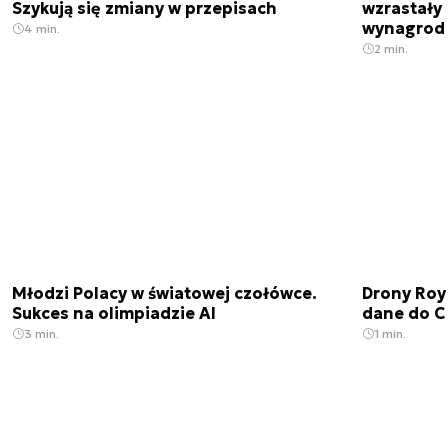
Szykują się zmiany w przepisach
wzrastały 
wynagrod
4 min.
2 min.
Młodzi Polacy w światowej czołówce.
Drony Roy
Sukces na olimpiadzie AI
dane do C
3 min.
1 min.