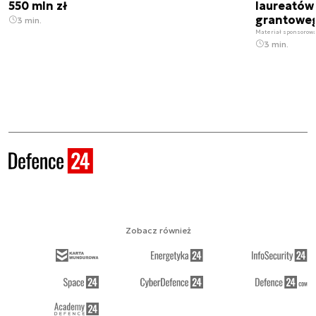
550 mln zł
laureatów
grantoweg
3 min.
Materiał sponsorow
3 min.
Zobacz również