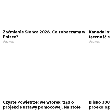
Zaćmienie Słońca 2026. Co zobaczymy w
Kanada in
Polsce?
łączność s
6 min.
3 min.
Czyste Powietrze: we wtorek rząd o
Blisko 300
projekcie ustawy pomocowej. Na stole
proekolog