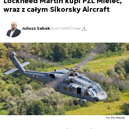
Lockheed Martin kupi PZL Mielec,
wraz z całym Sikorsky Aircraft
Juliusz Sabak
20.07.2015
1 min.
Fot. PZL MIELEC