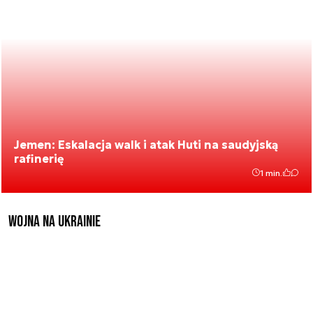
Jemen: Eskalacja walk i atak Huti na saudyjską
rafinerię
1 min.
Wojna na Ukrainie