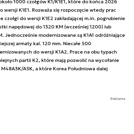
około 1000 czołgów K1/K1E1, które do końca 2026
 wersji K1E1. Rozważa się rozpoczęcie wtedy prac
e czołgi do wersji K1E2 zakładającej m.in. pogrubienie
stki napędowej do 1320 KM (wcześniej 1200) lub
KM. Jednocześnie modernizowane są K1A1 odróżniające
ejszej armaty kal. 120 mm. Niecałe 500
rnizowanych do wersji K1A2. Prace na obu typach
ejnych partii K2, które mają pozwolić na wycofanie
y M48A3K/A5K, a które Korea Południowa dalej
Reklama