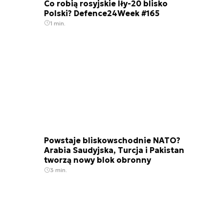
Co robią rosyjskie Iły-20 blisko
Polski? Defence24Week #165
1 min.
Powstaje bliskowschodnie NATO?
Arabia Saudyjska, Turcja i Pakistan
tworzą nowy blok obronny
3 min.