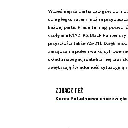
Wcześniejsza partia czołgów po mod
ubiegłego, zatem można przypuszcza
każdej partii. Prace te mają pozwol
czołgami K1A2, K2 Black Panter cz
przyszłości także AS-21). Dzięki mo
zarządzania polem walki, cyfrowe ra
układu nawigacji satelitarnej oraz 
zwiększają świadomość sytuacyjną z
Zobacz też
Korea Południowa chce zwięk