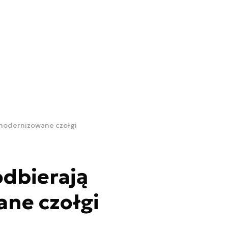
modernizowane czołgi
dbierają
ne czołgi