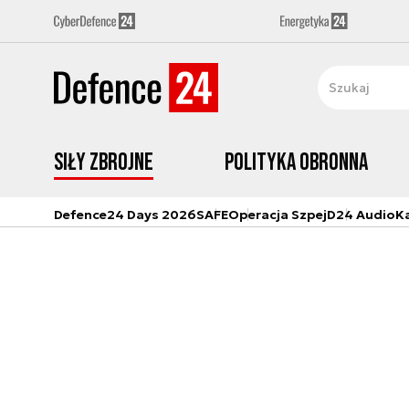
Siły zbrojne
Polityka obronna
Defence24 Days 2026
SAFE
Operacja Szpej
D24 Audio
K