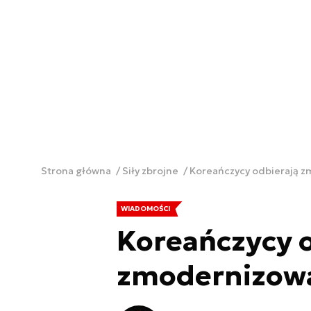
Strona główna
Siły zbrojne
Koreańczycy odbierają z
WIADOMOŚCI
Koreańczycy o
zmodernizowa