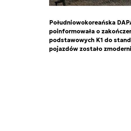
Południowokoreańska DAPA
poinformowała o zakończeni
podstawowych K1 do standar
pojazdów zostało zmodern