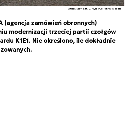
Autor. Staff Sgt. D. Myles Cullen/Wikipedia
 (agencja zamówień obronnych)
u modernizacji trzeciej partii czołgów
du K1E1. Nie określono, ile dokładnie
izowanych.