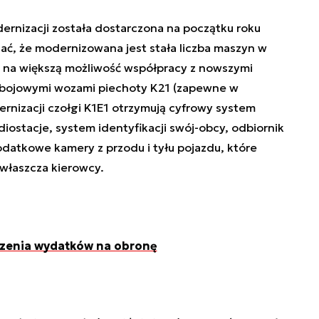
ernizacji została dostarczona na początku roku
ć, że modernizowana jest stała liczba maszyn w
ić na większą możliwość współpracy z nowszymi
y bojowymi wozami piechoty K21 (zapewne w
dernizacji czołgi K1E1 otrzymują cyfrowy system
diostacje, system identyfikacji swój-obcy, odbiornik
dodatkowe kamery z przodu i tyłu pojazdu, które
właszcza kierowcy.
szenia wydatków na obronę