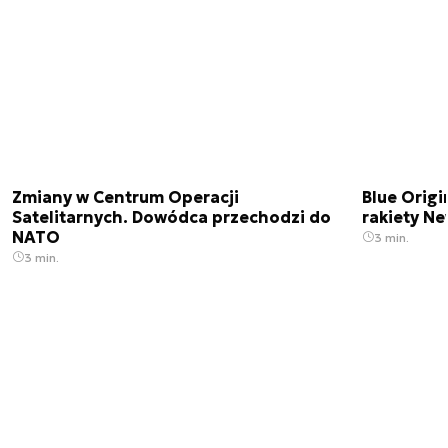
Zmiany w Centrum Operacji
Blue Origi
Satelitarnych. Dowódca przechodzi do
rakiety N
NATO
3 min.
3 min.