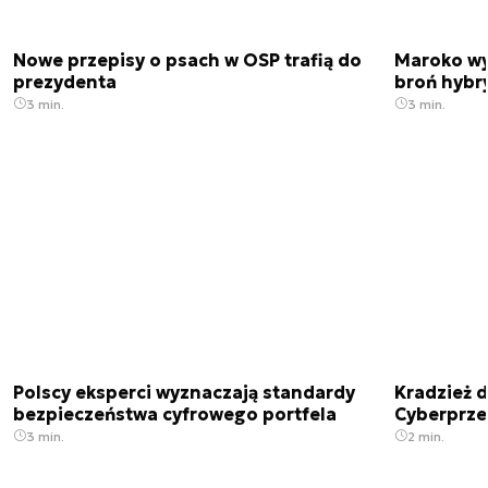
Nowe przepisy o psach w OSP trafią do
Maroko wy
prezydenta
broń hybr
3 min.
3 min.
Polscy eksperci wyznaczają standardy
Kradzież 
bezpieczeństwa cyfrowego portfela
Cyberprze
3 min.
2 min.