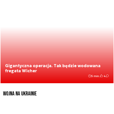
Gigantyczna operacja. Tak będzie wodowana
fregata Wicher
5 min.
4
Wojna na Ukrainie