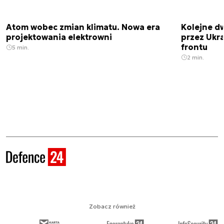
Atom wobec zmian klimatu. Nowa era
Kolejne d
projektowania elektrowni
przez Ukra
frontu
5 min.
2 min.
Zobacz również