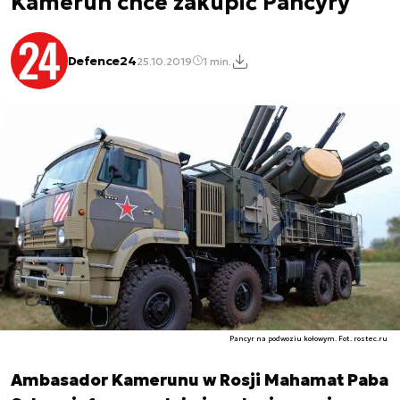
Kamerun chce zakupić Pancyry
Defence24
25.10.2019
1 min.
Pancyr na podwoziu kołowym. Fot. rostec.ru
Ambasador Kamerunu w Rosji Mahamat Paba