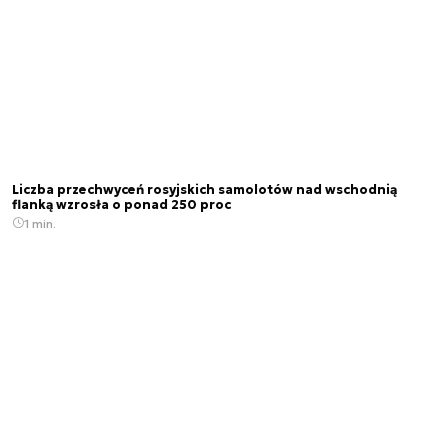
Liczba przechwyceń rosyjskich samolotów nad wschodnią
flanką wzrosła o ponad 250 proc
1 min.