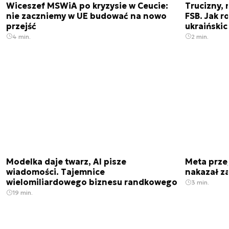
Wiceszef MSWiA po kryzysie w Ceucie:
Trucizny, 
nie zaczniemy w UE budować na nowo
FSB. Jak r
przejść
ukraiński
4 min.
2 min.
Modelka daje twarz, AI pisze
Meta prze
wiadomości. Tajemnice
nakazał z
wielomiliardowego biznesu randkowego
3 min.
19 min.