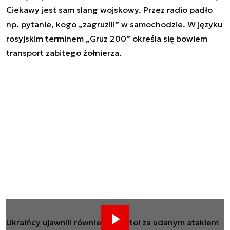
Ciekawy jest sam slang wojskowy. Przez radio padło
np. pytanie, kogo „zagruzili” w samochodzie. W języku
rosyjskim terminem „Gruz 200” określa się bowiem
transport zabitego żołnierza.
Ukraińcy ujawnili również, kto stoi za udanym atakiem