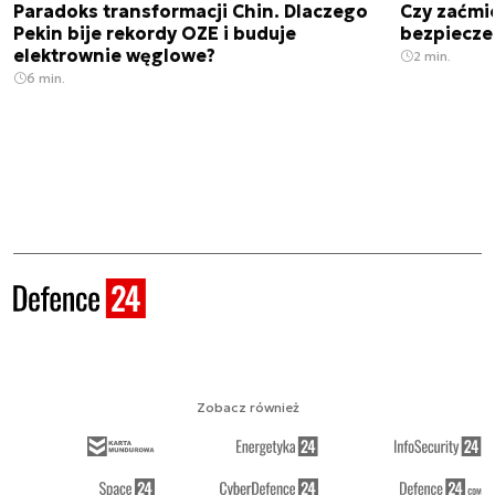
Paradoks transformacji Chin. Dlaczego
Czy zaćmi
Pekin bije rekordy OZE i buduje
bezpiecze
elektrownie węglowe?
2 min.
6 min.
Zobacz również