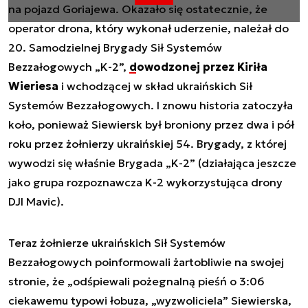
na pojazd Goriajewa. Okazało się ostatecznie, że
operator drona, który wykonał uderzenie, należał do
20. Samodzielnej Brygady Sił Systemów
Bezzałogowych „K-2”,
dowodzonej przez Kiriła
Wieriesa
i wchodzącej w skład ukraińskich Sił
Systemów Bezzałogowych. I znowu historia zatoczyła
koło, ponieważ Siewiersk był broniony przez dwa i pół
roku przez żołnierzy ukraińskiej 54. Brygady, z której
wywodzi się właśnie Brygada „K-2” (działająca jeszcze
jako grupa rozpoznawcza K-2 wykorzystująca drony
DJI Mavic).
Teraz żołnierze ukraińskich Sił Systemów
Bezzałogowych poinformowali żartobliwie na swojej
stronie, że „odśpiewali pożegnalną pieśń o 3:06
ciekawemu typowi łobuza, „wyzwoliciela” Siewierska,