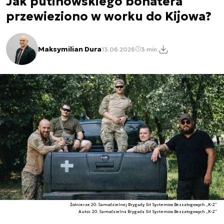
Jak putinowskiego bohatera
przewieziono w worku do Kijowa?
Maksymilian Dura
13.06.2026
3 min.
Żołnierze 20. Samodzielnej Brygady Sił Systemów Bezzałogowych „K-2”
Autor. 20. Samodzielna Brygada Sił Systemów Bezzałogowych „K-2”