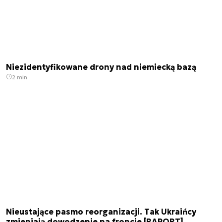
Niezidentyfikowane drony nad niemiecką bazą
2 min.
Nieustające pasmo reorganizacji. Tak Ukraińcy
zmieniają dowodzenie na froncie [RAPORT]