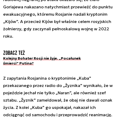
Goriajewa nakazano natychmiast przewieźć do punktu
ewakuacyjnego, któremu Rosjanie nadali kryptonim
„Kijów”. A przecież Kijów był właśnie celem rosyjskich
żołnierzy, gdy zaczynali pełnoskalową wojnę w 2022
roku.
Zobacz też
Kolejny Bohater Rosji nie żyje. „Pocałunek
śmierci” Putina?
Z zapytania Rosjanina o kryptonimie „Kuba”
przekazanego przez radio do „Żyznika” wynikało, że w
pojeździe jechał nie tylko „Naran”, ale również szef
sztabu. „Żyznik” zameldował, że obaj nie dawali oznak
życia. Z kolei „Kuba” go uspokajał, nakazał ich
odciągnąć od samochodu i przeprowadzić reanimację.