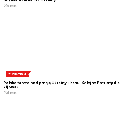
doświadczeniami z Ukrainy
3 min.
PREMIUM
Polska tarcza pod presją Ukrainy i Iranu. Kolejne Patrioty dla
Kijowa?
6 min.