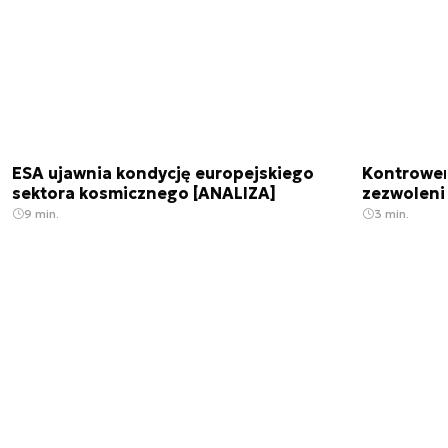
ESA ujawnia kondycję europejskiego
Kontrowers
sektora kosmicznego [ANALIZA]
zezwoleni
9 min.
3 min.