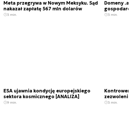
Meta przegrywa w Nowym Meksyku. Sąd
Domeny .ai
nakazał zapłatę 567 mln dolarów
gospodarek
3 min.
3 min.
ESA ujawnia kondycję europejskiego
Kontrowers
sektora kosmicznego [ANALIZA]
zezwoleni
9 min.
3 min.