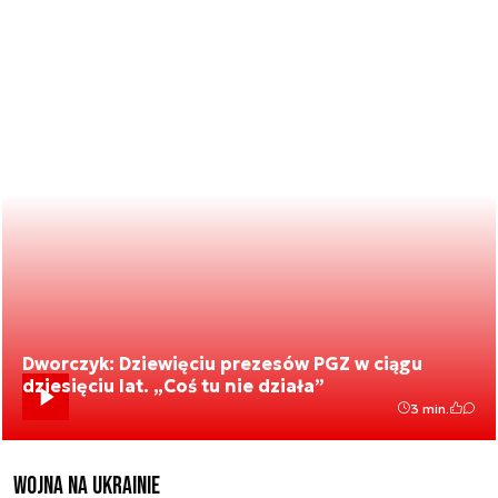
Dworczyk: Dziewięciu prezesów PGZ w ciągu
dziesięciu lat. „Coś tu nie działa”
3 min.
Wojna na Ukrainie