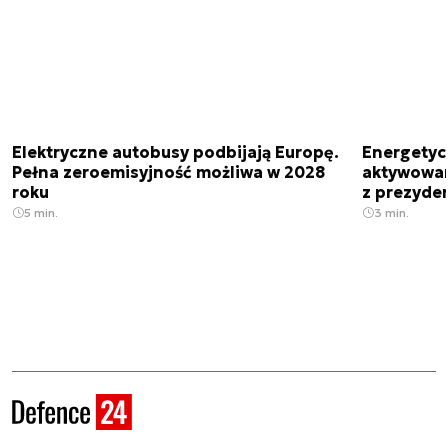
Elektryczne autobusy podbijają Europę.
Energetyc
Pełna zeroemisyjność możliwa w 2028
aktywowany
roku
z prezyde
5 min.
3 min.