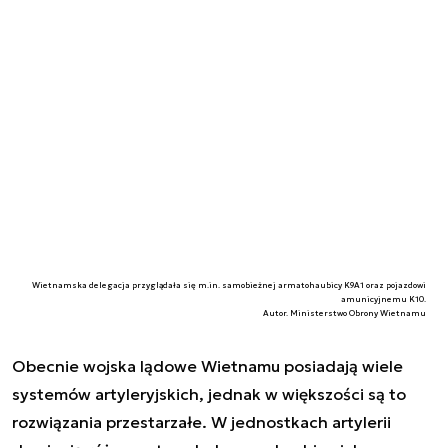
Wietnamska delegacja przyglądała się m.in. samobieżnej armatohaubicy K9A1 oraz pojazdowi
amunicyjnemu K10.
Autor. Ministerstwo Obrony Wietnamu
Obecnie wojska lądowe Wietnamu posiadają wiele
systemów artyleryjskich, jednak w większości są to
rozwiązania przestarzałe. W jednostkach artylerii