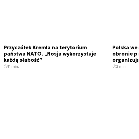
Przyczółek Kremla na terytorium
Polska we
państwa NATO. „Rosja wykorzystuje
obronie p
każdą słabość”
organizuj
11 min.
2 min.