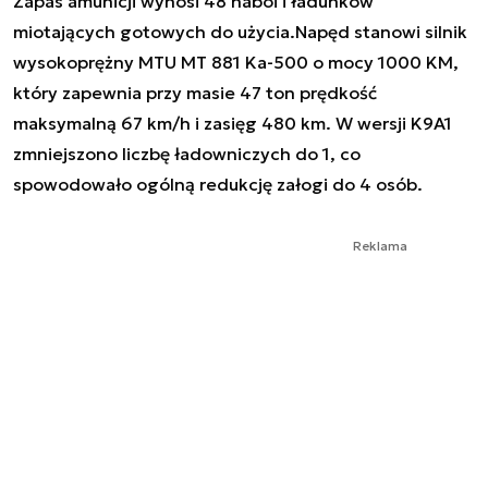
Zapas amunicji wynosi 48 naboi i ładunków
miotających gotowych do użycia.Napęd stanowi silnik
wysokoprężny MTU MT 881 Ka-500 o mocy 1000 KM,
który zapewnia przy masie 47 ton prędkość
maksymalną 67 km/h i zasięg 480 km. W wersji K9A1
zmniejszono liczbę ładowniczych do 1, co
spowodowało ogólną redukcję załogi do 4 osób.
Reklama