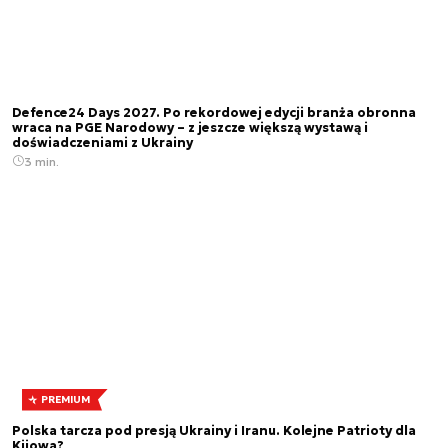
Defence24 Days 2027. Po rekordowej edycji branża obronna
wraca na PGE Narodowy – z jeszcze większą wystawą i
doświadczeniami z Ukrainy
3 min.
PREMIUM
Polska tarcza pod presją Ukrainy i Iranu. Kolejne Patrioty dla
Kijowa?