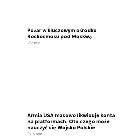
Pożar w kluczowym ośrodku
Roskosmosu pod Moskwą
2 min.
Armia USA masowo likwiduje konta
na platformach. Oto czego może
nauczyć się Wojsko Polskie
16 min.