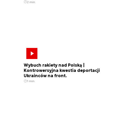
2 min.
Wybuch rakiety nad Polską |
Kontrowersyjna kwestia deportacji
Ukrainców na front.
1 min.