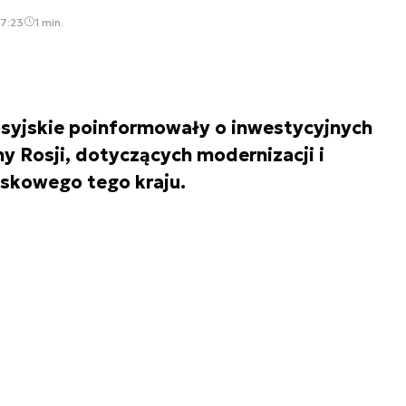
07:23
1 min.
rosyjskie poinformowały o inwestycyjnych
y Rosji, dotyczących modernizacji i
jskowego tego kraju.