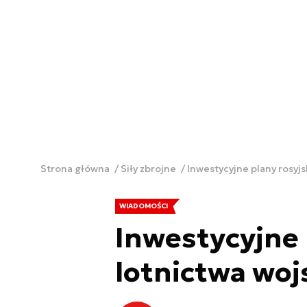
Strona główna
Siły zbrojne
Inwestycyjne plany rosyj
WIADOMOŚCI
Inwestycyjne 
lotnictwa wo