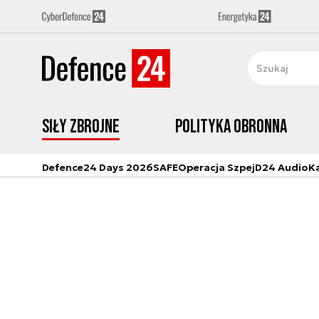
Siły zbrojne
Polityka obronna
Defence24 Days 2026
SAFE
Operacja Szpej
D24 Audio
K