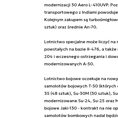
modernizacji 30 Aero L-410UVP. Poz
transportowego z Indiami powoduje, 
Kolejnym zakupem są turbośmigłowe
sztuk) oraz średnie An-70.
Lotnictwo specjalne może liczyć na
powstałych na bazie Ił-476, a takż
204 i wczesnego ostrzegania i dowo
modernizowanych A-50.
Lotnictwo bojowe oczekuje na nowy 
samolotów bojowych T-50 (których d
35 (48 sztuk), Su-30M (30 sztuk), S
modernizowane Su-24, Su-25 oraz Mi
bojowe Jaki-130 - kontrakt na nie o
samolotów bombowych nadal będzie 