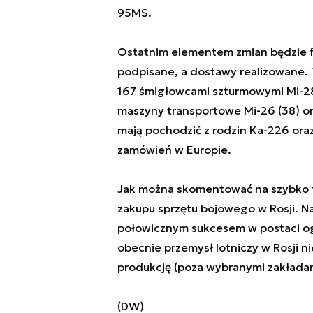
95MS.
Ostatnim elementem zmian będzie flo
podpisane, a dostawy realizowane.
167 śmigłowcami szturmowymi Mi-2
maszyny transportowe Mi-26 (38) ora
mają pochodzić z rodzin Ka-226 oraz
zamówień w Europie.
Jak można skomentować na szybko te
zakupu sprzętu bojowego w Rosji. Na
połowicznym sukcesem w postaci ogr
obecnie przemysł lotniczy w Rosji ni
produkcję (poza wybranymi zakładam
(DW)