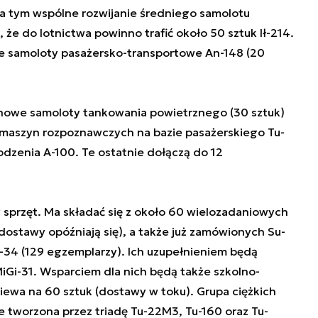
a tym wspólne rozwijanie średniego samolotu
że do lotnictwa powinno trafić około 50 sztuk Ił-214.
 samoloty pasażersko-transportowe An-148 (20
 nowe samoloty tankowania powietrznego (30 sztuk)
e maszyn rozpoznawczych na bazie pasażerskiego Tu-
dzenia A-100. Te ostatnie dołączą do 12
sprzęt. Ma składać się z około 60 wielozadaniowych
ostawy opóźniają się), a także już zamówionych Su-
u-34 (129 egzemplarzy). Ich uzupełnieniem będą
Gi-31. Wsparciem dla nich będą także szkolno-
piewa na 60 sztuk (dostawy w toku). Grupa ciężkich
tworzona przez triadę Tu-22M3, Tu-160 oraz Tu-