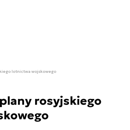
skiego lotnictwa wojskowego
plany rosyjskiego
jskowego