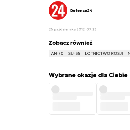
Defence24
26 października 2012, 07:23
Zobacz również
AN-70
SU-35
LOTNICTWO ROSJI
M
Wybrane okazje dla Ciebie