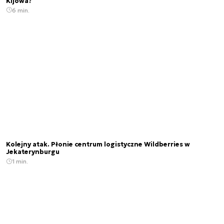
Kijowa?
6 min.
Kolejny atak. Płonie centrum logistyczne Wildberries w
Jekaterynburgu
1 min.