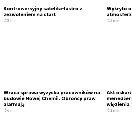
Kontrowersyjny satelita-lustro z
Wykryto o
zezwoleniem na start
atmosfer
3 min.
2 min.
Wraca sprawa wyzysku pracowników na
Akt oskar
budowie Nowej Chemii. Obrońcy praw
menedżero
alarmują
więzienia z
6 min.
2 min.