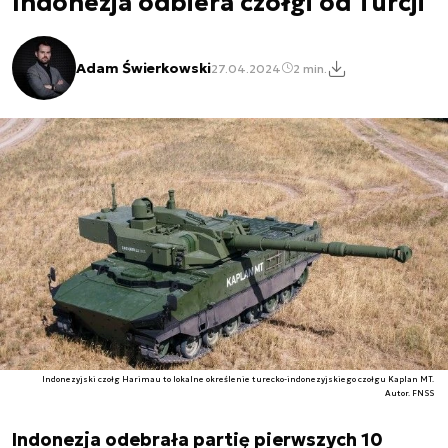
Indonezja odbiera czołgi od Turcji
Adam Świerkowski
27.04.2024
2 min.
Indonezyjski czołg Harimau to lokalne określenie turecko-indonezyjskiego czołgu Kaplan MT.
Autor. FNSS
Indonezja odebrała partię pierwszych 10