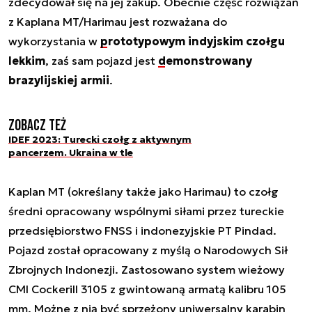
zdecydował się na jej zakup. Obecnie część rozwiązań
z Kaplana MT/Harimau jest rozważana do
wykorzystania w
prototypowym indyjskim czołgu
lekkim
, zaś sam pojazd jest
demonstrowany
brazylijskiej armii
.
Zobacz też
IDEF 2023: Turecki czołg z aktywnym
pancerzem. Ukraina w tle
Kaplan MT (określany także jako Harimau) to czołg
średni opracowany wspólnymi siłami przez tureckie
przedsiębiorstwo FNSS i indonezyjskie PT Pindad.
Pojazd został opracowany z myślą o Narodowych Sił
Zbrojnych Indonezji. Zastosowano system wieżowy
CMI Cockerill 3105 z gwintowaną armatą kalibru 105
mm. Możne z nią być sprzężony uniwersalny karabin