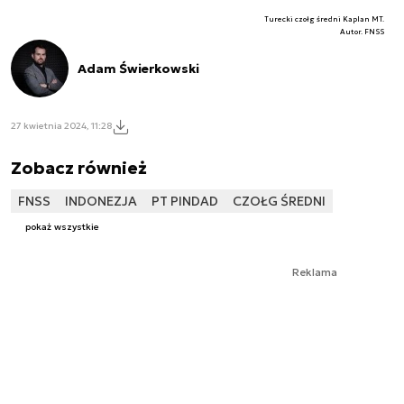
Turecki czołg średni Kaplan MT.
Autor. FNSS
Adam Świerkowski
27 kwietnia 2024, 11:28
Zobacz również
FNSS
INDONEZJA
PT PINDAD
CZOŁG ŚREDNI
pokaż wszystkie
Reklama