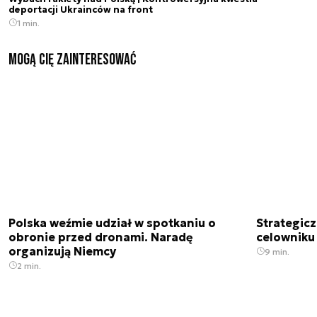
deportacji Ukrainców na front
1 min.
Mogą Cię zainteresować
Polska weźmie udział w spotkaniu o
Strategic
obronie przed dronami. Naradę
celowniku 
organizują Niemcy
9 min.
2 min.