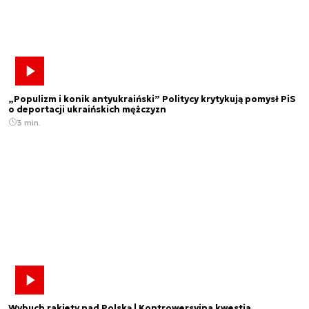
„Populizm i konik antyukraiński” Politycy krytykują pomysł PiS
o deportacji ukraińskich mężczyzn
3 min.
Wybuch rakiety nad Polską | Kontrowersyjna kwestia