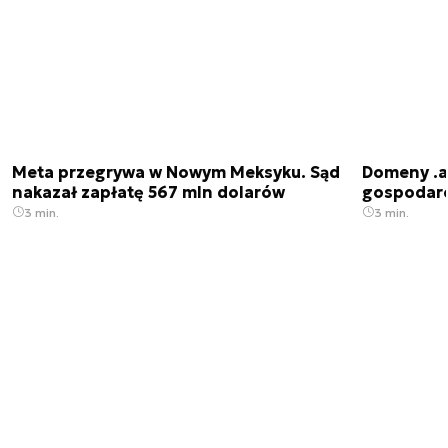
Meta przegrywa w Nowym Meksyku. Sąd
Domeny .ai
nakazał zapłatę 567 mln dolarów
gospodarek
3 min.
3 min.