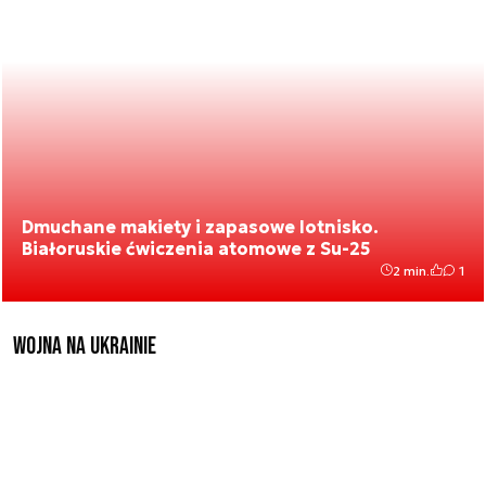
Dmuchane makiety i zapasowe lotnisko.
Białoruskie ćwiczenia atomowe z Su-25
2 min.
1
Wojna na Ukrainie