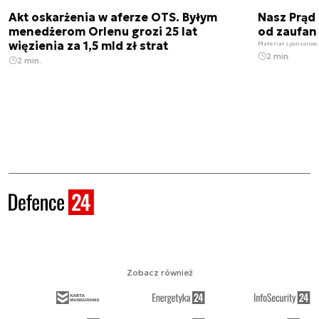
Akt oskarżenia w aferze OTS. Byłym
Nasz Prąd
menedżerom Orlenu grozi 25 lat
od zaufan
więzienia za 1,5 mld zł strat
Materiał sponsorow
2 min.
2 min.
Zobacz również