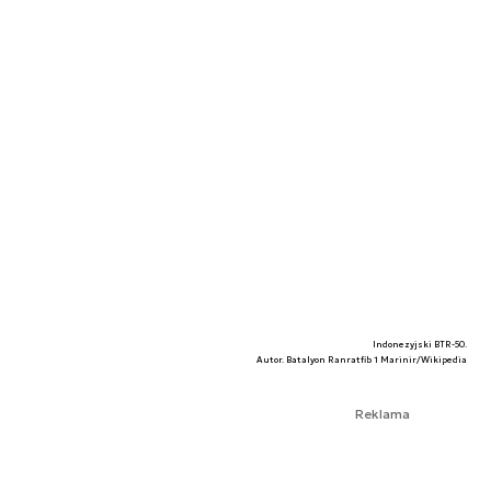
Indonezyjski BTR-50.
Autor. Batalyon Ranratfib 1 Marinir/Wikipedia
Reklama