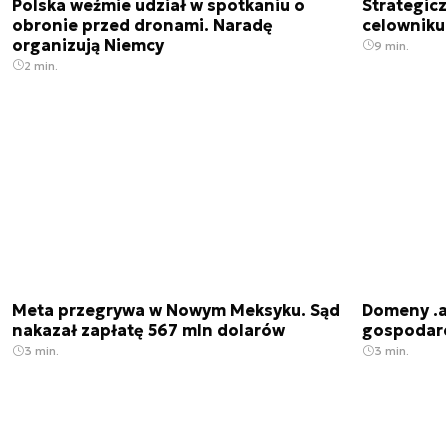
Polska weźmie udział w spotkaniu o
Strategic
obronie przed dronami. Naradę
celowniku 
organizują Niemcy
9 min.
2 min.
Meta przegrywa w Nowym Meksyku. Sąd
Domeny .ai
nakazał zapłatę 567 mln dolarów
gospodarek
3 min.
3 min.