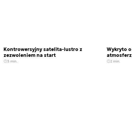
Kontrowersyjny satelita-lustro z
Wykryto o
zezwoleniem na start
atmosfer
3 min.
2 min.