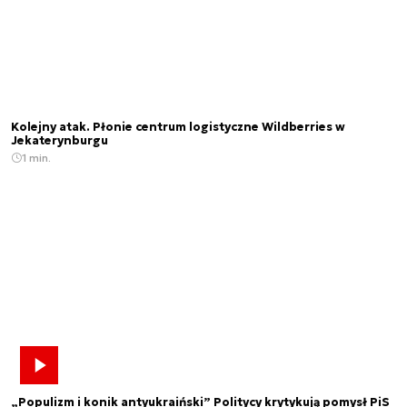
Kolejny atak. Płonie centrum logistyczne Wildberries w
Jekaterynburgu
1 min.
„Populizm i konik antyukraiński” Politycy krytykują pomysł PiS