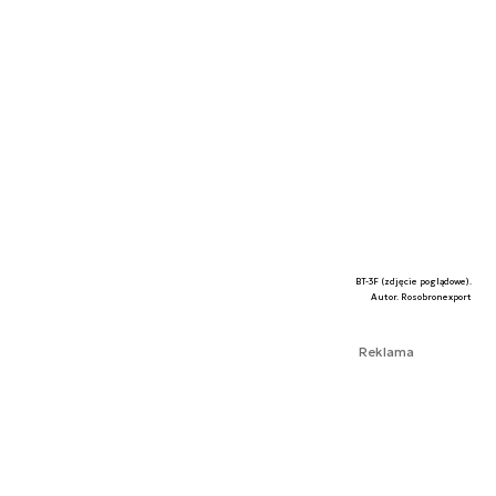
BT-3F (zdjęcie poglądowe).
Autor. Rosobronexport
Reklama