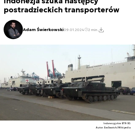
Indonezja szuka następcy
postradzieckich transporterów
Adam Świerkowski
09.01.2024
2 min.
Indonezyjskie BTR-50.
Autor. EvoSwatch/Wikipedia