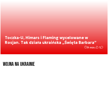
Toczka-U, Himars i Flaming wycelowane w
Rosjan. Tak działa ukraińska „Święta Barbara”
9 min.
1
Wojna na Ukrainie