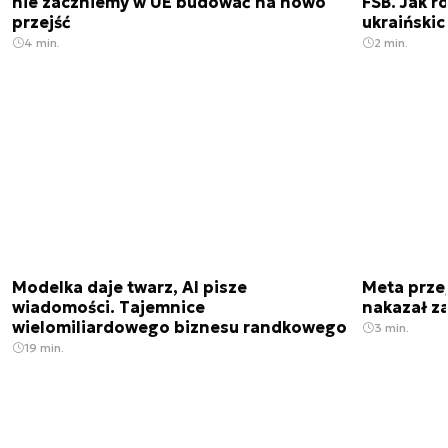
nie zaczniemy w UE budować na nowo
FSB. Jak r
przejść
ukraiński
4 min.
2 min.
Modelka daje twarz, AI pisze
Meta prze
wiadomości. Tajemnice
nakazał z
wielomiliardowego biznesu randkowego
3 min.
19 min.