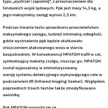
typu „wystrzel i zapomnij”, z przeznaczeniem dla
hinduskich wojsk lądowych. Ppk jest masy 14,5 kg, a
jego maksymalny zasięg wynosi 2,5 km.
Podczas trwania testu sprawdzono przeciwieństwo
maksymalnego zasięgu, tudzież minimalną odległość,
gdzie wystrzelenie ppk będzie skutkowało
zniszczeniem atakowanego wozu w starciu
bezpośrednim. W konsekwencji MPATGM trafił w cel,
symbolizujący makietę czołgu, niszcząc go.
MPATGM
został wyposażony w zminiaturyzowaną
wersję systemu detekcyjnego wykrywającego cele w
podczerwieni IIR (Infrared Imaging Seeker). Względem
poprzednich trzech testów także zmodyfikowano
awionikę.
Ppk MPATGM wywodzi się ze