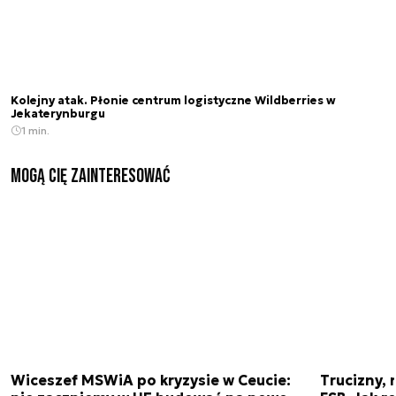
Kolejny atak. Płonie centrum logistyczne Wildberries w
Jekaterynburgu
1 min.
Mogą Cię zainteresować
Wiceszef MSWiA po kryzysie w Ceucie:
Trucizny, 