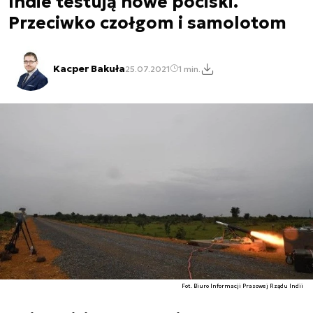
Indie testują nowe pociski.
Przeciwko czołgom i samolotom
Kacper Bakuła
25.07.2021
1 min.
Fot. Biuro Informacji Prasowej Rządu Indii