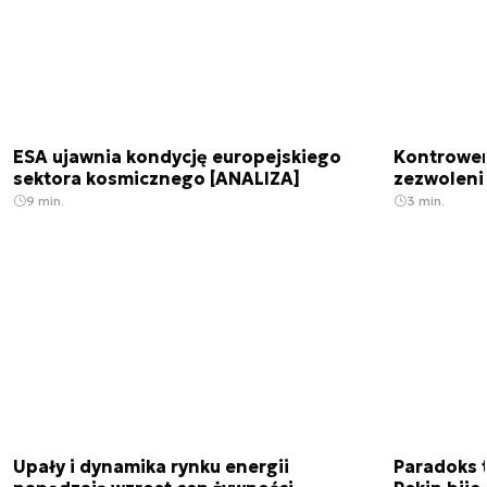
ESA ujawnia kondycję europejskiego
Kontrowers
sektora kosmicznego [ANALIZA]
zezwoleni
9 min.
3 min.
Upały i dynamika rynku energii
Paradoks 