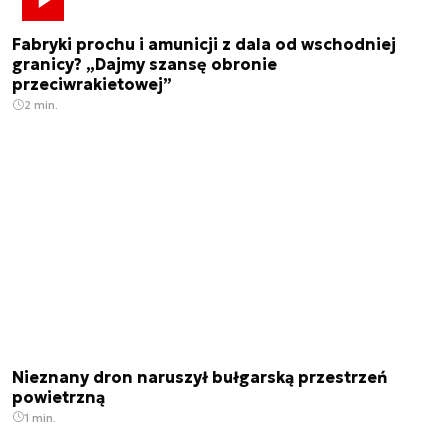
Fabryki prochu i amunicji z dala od wschodniej
granicy? „Dajmy szansę obronie
przeciwrakietowej”
2 min.
Nieznany dron naruszył bułgarską przestrzeń
powietrzną
1 min.