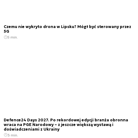
Czemu nie wykryto drona w Lipsku? Mógł być sterowany przez
5G
5 min.
Defence24 Days 2027. Po rekordowej edycji branża obronna
wraca na PGE Narodowy – z jeszcze większą wystawą i
doświadczeniami z Ukrainy
3 min.