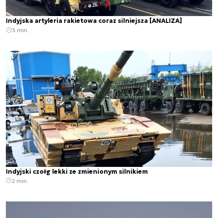
Indyjska artyleria rakietowa coraz silniejsza [ANALIZA]
3 min.
Indyjski czołg lekki ze zmienionym silnikiem
2 min.