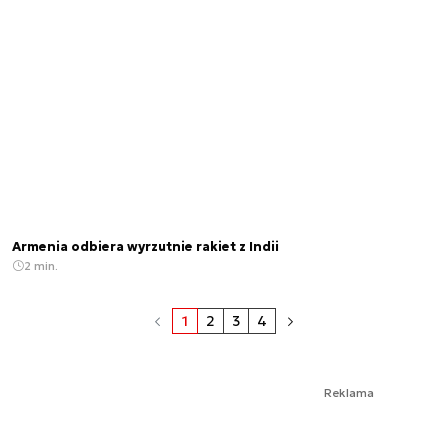
Armenia odbiera wyrzutnie rakiet z Indii
2 min.
1
2
3
4
Reklama