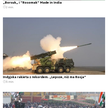
„Borsuk„ i ”Rosomak” Made in India
2 min.
Indyjska rakieta z rekordem. „Lepsze, niż ma Rosja”
3 min.