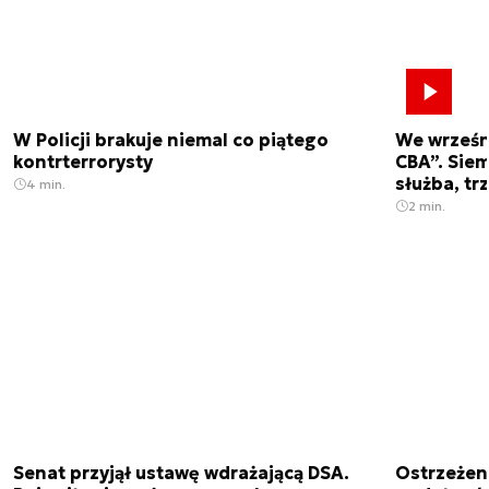
W Policji brakuje niemal co piątego
We wrześn
kontrterrorysty
CBA”. Siem
służba, tr
4 min.
2 min.
Senat przyjął ustawę wdrażającą DSA.
Ostrzeżen