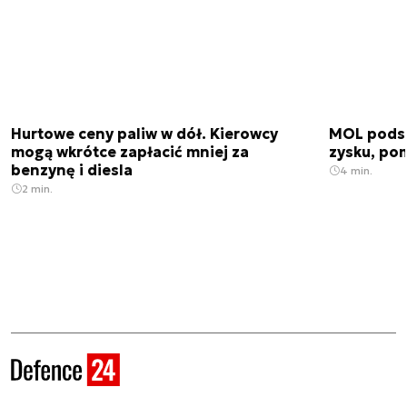
Hurtowe ceny paliw w dół. Kierowcy
MOL podsu
mogą wkrótce zapłacić mniej za
zysku, po
benzynę i diesla
4 min.
2 min.