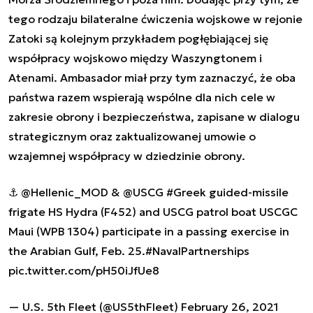
tego rodzaju bilateralne ćwiczenia wojskowe w rejonie
Zatoki są kolejnym przykładem pogłębiającej się
współpracy wojskowo między Waszyngtonem i
Atenami. Ambasador miał przy tym zaznaczyć, że oba
państwa razem wspierają wspólne dla nich cele w
zakresie obrony i bezpieczeństwa, zapisane w dialogu
strategicznym oraz zaktualizowanej umowie o
wzajemnej współpracy w dziedzinie obrony.
⚓️
@Hellenic_MOD
&
@USCG
#Greek
guided-missile
frigate HS Hydra (F452) and USCG patrol boat USCGC
Maui (WPB 1304) participate in a passing exercise in
the Arabian Gulf, Feb. 25.
#NavalPartnerships
pic.twitter.com/pH50iJfUe8
— U.S. 5th Fleet (@US5thFleet)
February 26, 2021