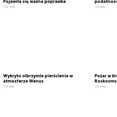
Pojawiła się ważna poprawka
podatnośc
4 min.
1 min.
Wykryto olbrzymie pierścienie w
Pożar w k
atmosferze Wenus
Roskosmo
2 min.
2 min.