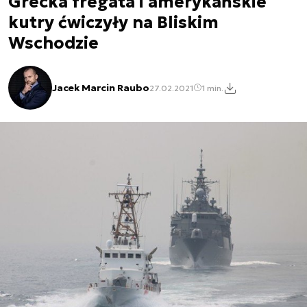
Grecka fregata i amerykańskie
kutry ćwiczyły na Bliskim
Wschodzie
Jacek Marcin Raubo
27.02.2021
1 min.