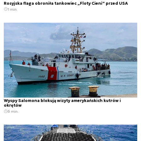
Rosyjska flaga obroniła tankowiec „Floty Cieni” przed USA
1 min.
Wyspy Salomona blokują wizyty amerykańskich kutrów i
okrętów
6 min.