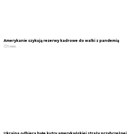
Amerykanie szykują rezerwy kadrowe do walki z pandemią
1 min.
Ukraina odbiera byłe kutry amerykańskiej straży przybrzeżnej