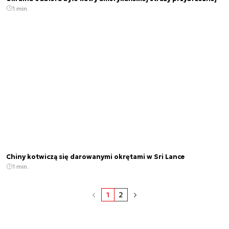
1 min.
Chiny kotwiczą się darowanymi okrętami w Sri Lance
1 min.
1
2