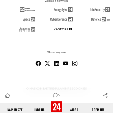
Zobacz również
KADECIRP.PL
Obserwuj nas
O NAS
KONTAKT
REGULAMIN
RSS
COOKIES
5
Najnowsze
Ukraina
Wideo
Premium
© 2012-2026 DEFENCE24