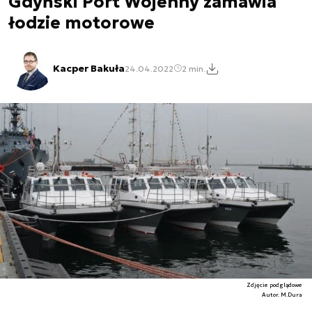
Gdyński Port Wojenny zamawia
łodzie motorowe
Kacper Bakuła
24.04.2022
2 min.
Zdjęcie podglądowe
Autor. M.Dura