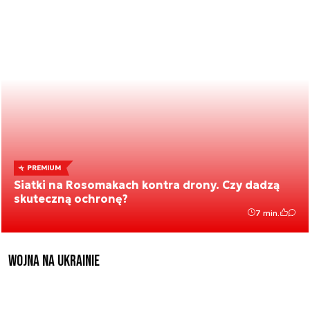
PREMIUM
Siatki na Rosomakach kontra drony. Czy dadzą
skuteczną ochronę?
7 min.
Wojna na Ukrainie