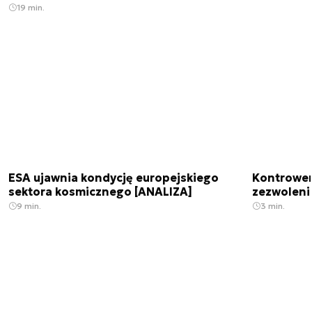
19 min.
ESA ujawnia kondycję europejskiego
Kontrowers
sektora kosmicznego [ANALIZA]
zezwoleni
9 min.
3 min.