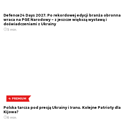
Defence24 Days 2027. Po rekordowej edycji branża obronna
wraca na PGE Narodowy – z jeszcze większą wystawą i
doświadczeniami z Ukrainy
3 min.
PREMIUM
Polska tarcza pod presją Ukrainy i Iranu. Kolejne Patrioty dla
Kijowa?
6 min.