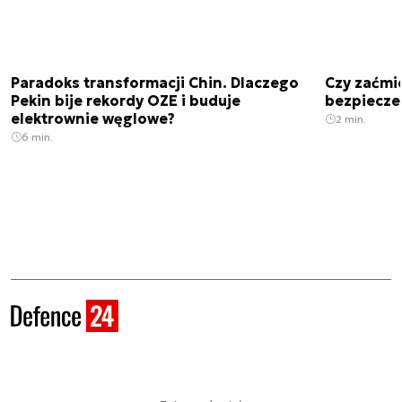
Paradoks transformacji Chin. Dlaczego
Czy zaćmi
Pekin bije rekordy OZE i buduje
bezpiecze
elektrownie węglowe?
2 min.
6 min.