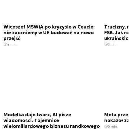
Wiceszef MSWiA po kryzysie w Ceucie:
Trucizny, 
nie zaczniemy w UE budować na nowo
FSB. Jak r
przejść
ukraiński
4 min.
2 min.
Modelka daje twarz, AI pisze
Meta prze
wiadomości. Tajemnice
nakazał z
wielomiliardowego biznesu randkowego
3 min.