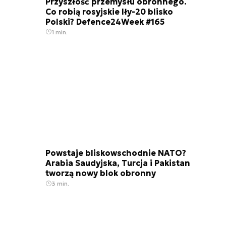
Przyszłość przemysłu obronnego.
Co robią rosyjskie Iły-20 blisko
Polski? Defence24Week #165
1 min.
Zapalniki do min przeciw
Powstaje bliskowschodnie NATO?
Arabia Saudyjska, Turcja i Pakistan
tworzą nowy blok obronny
3 min.