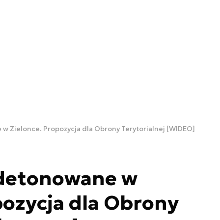
w Zielonce. Propozycja dla Obrony Terytorialnej [WIDEO]
 detonowane w
pozycja dla Obrony