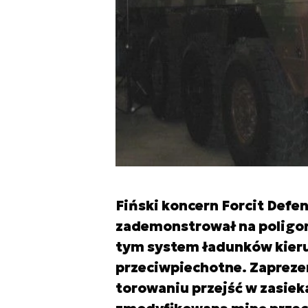
Fiński koncern Forcit Defe
zademonstrował na poligoni
tym system ładunków kieru
przeciwpiechotne. Zapreze
torowaniu przejść w zasiek