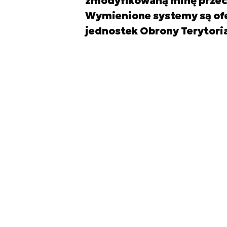
zmodyfikowaną minę przeci
Wymienione systemy są ofe
jednostek Obrony Terytoria