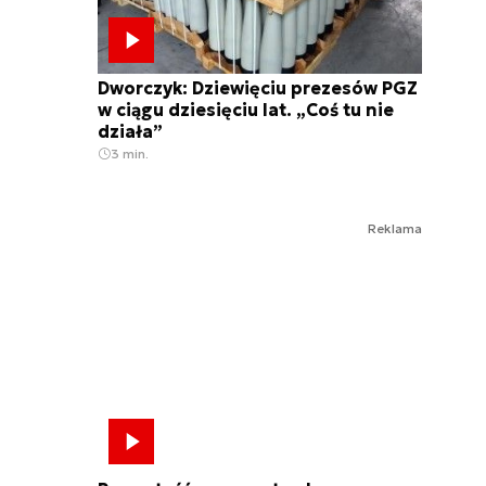
Dworczyk: Dziewięciu prezesów PGZ
w ciągu dziesięciu lat. „Coś tu nie
działa”
3 min.
Reklama