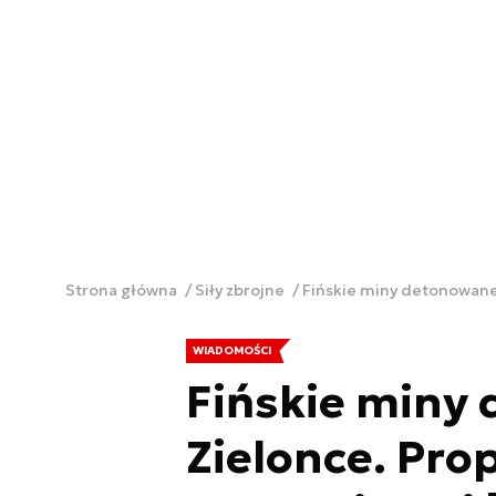
Strona główna
Siły zbrojne
Fińskie miny detonowane 
WIADOMOŚCI
Fińskie miny
Zielonce. Pro