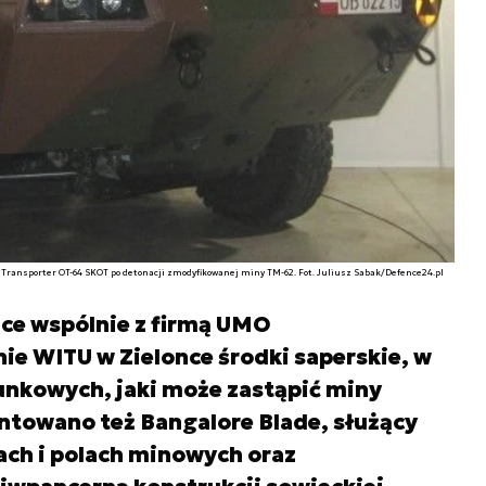
Transporter OT-64 SKOT po detonacji zmodyfikowanej miny TM-62. Fot. Juliusz Sabak/Defence24.pl
nce wspólnie z firmą UMO
e WITU w Zielonce środki saperskie, w
nkowych, jaki może zastąpić miny
ntowano też Bangalore Blade, służący
ach i polach minowych oraz