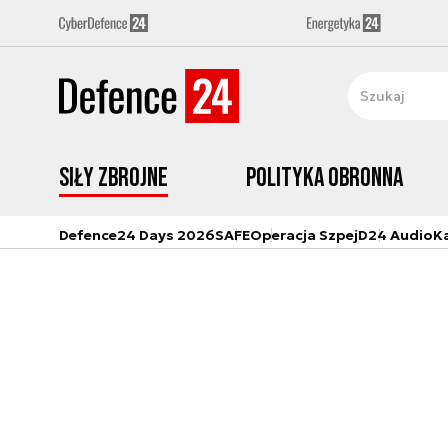
Siły zbrojne
Polityka obronna
Defence24 Days 2026
SAFE
Operacja Szpej
D24 Audio
K