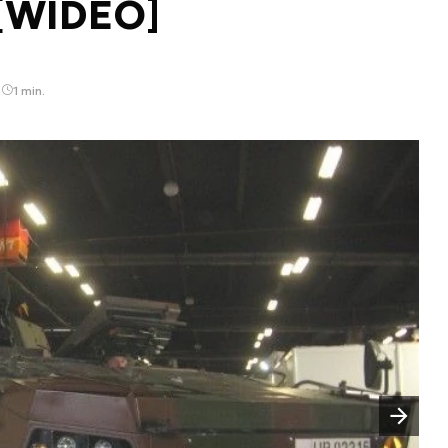
 [WIDEO]
2
1 min.
Następny slajd