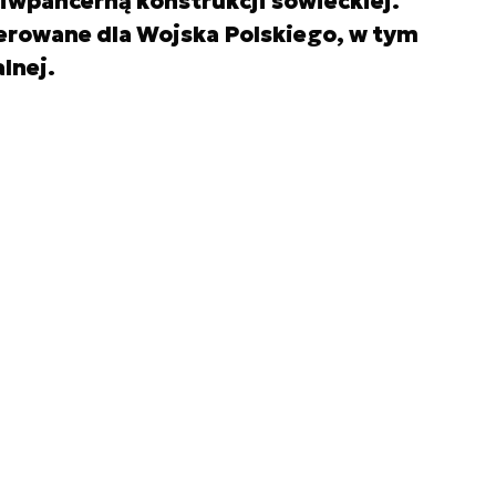
wpancerną konstrukcji sowieckiej.
rowane dla Wojska Polskiego, w tym
lnej.