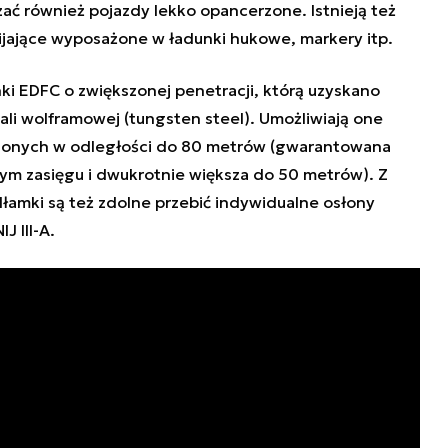
ać również pojazdy lekko opancerzone. Istnieją też
ijające wyposażone w ładunki hukowe, markery itp.
i EDFC o zwiększonej penetracji, którą uzyskano
li wolframowej (tungsten steel). Umożliwiają one
zonych w odległości do 80 metrów (gwarantowana
ym zasięgu i dwukrotnie większa do 50 metrów). Z
amki są też zdolne przebić indywidualne osłony
J III-A.