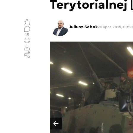
Terytorialnej
Juliusz Sabak
20 lipca 2016, 09:3
15
Poprzedni slajd