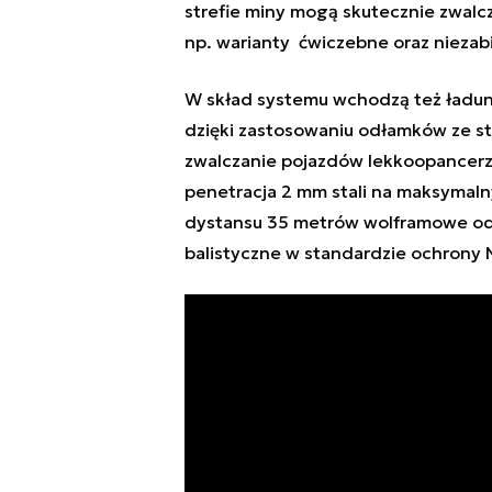
strefie miny mogą skutecznie zwalcz
np. warianty ćwiczebne oraz niezab
W skład systemu wchodzą też ładunk
dzięki zastosowaniu odłamków ze sta
zwalczanie pojazdów lekkoopancer
penetracja 2 mm stali na maksymaln
dystansu 35 metrów wolframowe odł
balistyczne w standardzie ochrony NI