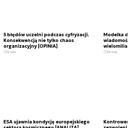
5 błędów uczelni podczas cyfryzacji.
Modelka da
Konsekwencją nie tylko chaos
wiadomośc
organizacyjny [OPINIA]
wielomili
3 min.
19 min.
ESA ujawnia kondycję europejskiego
Kontrowers
sektora kosmicznego [ANALIZA]
zezwoleni