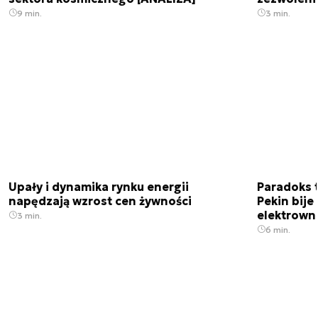
9 min.
3 min.
Upały i dynamika rynku energii
Paradoks 
napędzają wzrost cen żywności
Pekin bije
elektrown
3 min.
6 min.