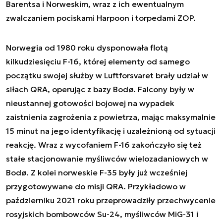
Barentsa i Norweskim, wraz z ich ewentualnym
zwalczaniem pociskami Harpoon i torpedami ZOP.
Norwegia od 1980 roku dysponowała flotą
kilkudziesięciu F-16, której elementy od samego
początku swojej służby w Luftforsvaret brały udział w
siłach QRA, operując z bazy Bodø. Falcony były w
nieustannej gotowości bojowej na wypadek
zaistnienia zagrożenia z powietrza, mając maksymalnie
15 minut na jego identyfikację i uzależnioną od sytuacji
reakcję. Wraz z wycofaniem F-16 zakończyło się też
stałe stacjonowanie myśliwców wielozadaniowych w
Bodø. Z kolei norweskie F-35 były już wcześniej
przygotowywane do misji QRA. Przykładowo w
październiku 2021 roku przeprowadziły przechwycenie
rosyjskich bombowców Su-24, myśliwców MiG-31 i