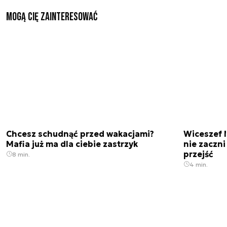
Mogą Cię zainteresować
Chcesz schudnąć przed wakacjami?
Wiceszef 
Mafia już ma dla ciebie zastrzyk
nie zaczn
przejść
8 min.
4 min.