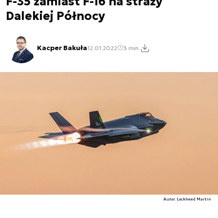
F-35 zamiast F-16 na straży
Dalekiej Północy
Kacper Bakuła
12.01.2022
3 min.
Autor. Lockheed Martin