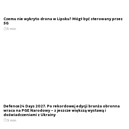
Czemu nie wykryto drona w Lipsku? Mógł być sterowany przez
5G
5 min.
Defence24 Days 2027. Po rekordowej edycji branża obronna
wraca na PGE Narodowy – z jeszcze większą wystawą i
doświadczeniami z Ukrainy
3 min.