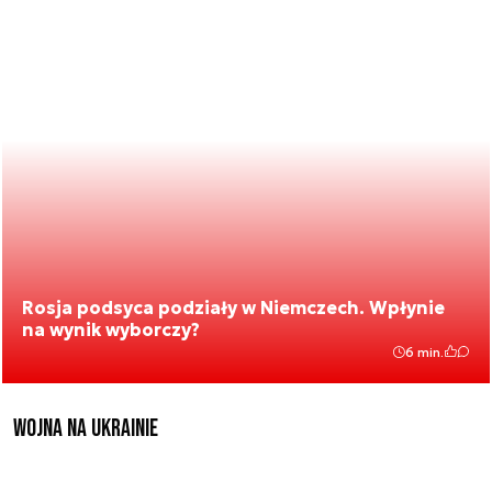
Rosja podsyca podziały w Niemczech. Wpłynie
na wynik wyborczy?
6 min.
Wojna na Ukrainie