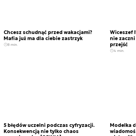
Chcesz schudnąć przed wakacjami?
Wiceszef 
Mafia już ma dla ciebie zastrzyk
nie zaczn
przejść
8 min.
4 min.
5 błędów uczelni podczas cyfryzacji.
Modelka da
Konsekwencją nie tylko chaos
wiadomośc