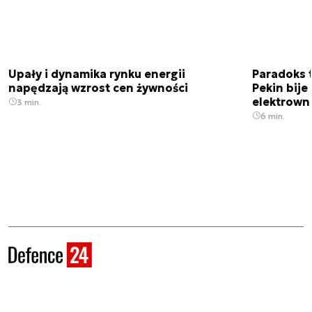
Upały i dynamika rynku energii
Paradoks 
napędzają wzrost cen żywności
Pekin bije
elektrown
3 min.
6 min.