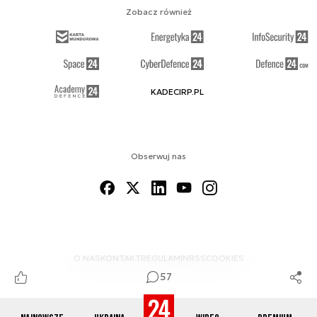
Zobacz również
KADECIRP.PL
Obserwuj nas
O NAS
KONTAKT
REGULAMIN
RSS
COOKIES
57