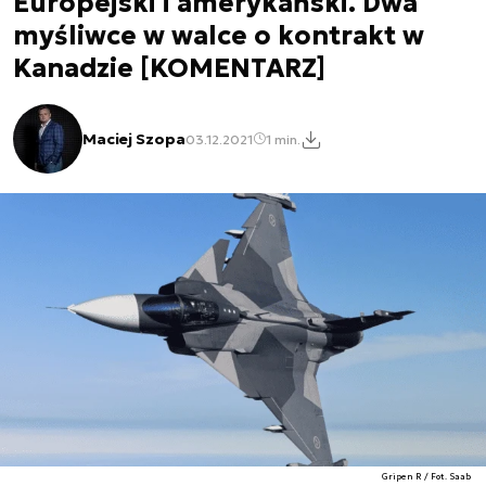
Europejski i amerykański. Dwa
myśliwce w walce o kontrakt w
Kanadzie [KOMENTARZ]
Maciej Szopa
03.12.2021
1 min.
Gripen R / Fot. Saab