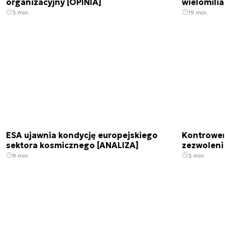
organizacyjny [OPINIA]
wielomili
3 min.
19 min.
ESA ujawnia kondycję europejskiego
Kontrowers
sektora kosmicznego [ANALIZA]
zezwoleni
9 min.
3 min.