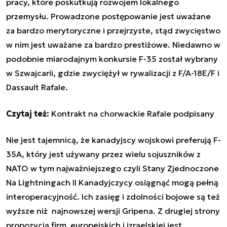
pracy, które poskutkują rozwojem lokalnego
przemysłu. Prowadzone postępowanie jest uważane
za bardzo merytoryczne i przejrzyste, stąd zwycięstwo
w nim jest uważane za bardzo prestiżowe. Niedawno w
podobnie miarodajnym konkursie F-35 został wybrany
w Szwajcarii, gdzie zwyciężył w rywalizacji z F/A-18E/F i
Dassault Rafale.
Czytaj też:
Kontrakt na chorwackie Rafale podpisany
Nie jest tajemnicą, że kanadyjscy wojskowi preferują F-
35A, który jest używany przez wielu sojuszników z
NATO w tym najważniejszego czyli Stany Zjednoczone
Na Lightningach II Kanadyjczycy osiągnąć mogą pełną
interoperacyjność. Ich zasięg i zdolności bojowe są też
wyższe niż najnowszej wersji Gripena. Z drugiej strony
propozycja firm europejskich i izraelskiej jest