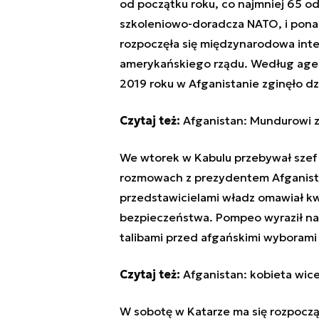
od początku roku, co najmniej 65 od
szkoleniowo-doradcza NATO, i ponad
rozpoczęła się międzynarodowa int
amerykańskiego rządu. Według agenc
2019 roku w Afganistanie zginęło dz
Czytaj też:
Afganistan: Mundurowi z
We wtorek w Kabulu przebywał szef
rozmowach z prezydentem Afganista
przedstawicielami władz omawiał kw
bezpieczeństwa.
Pompeo
wyraził n
talibami przed afgańskimi wyboram
Czytaj też:
Afganistan: kobieta wic
W sobotę w Katarze ma się rozpocz