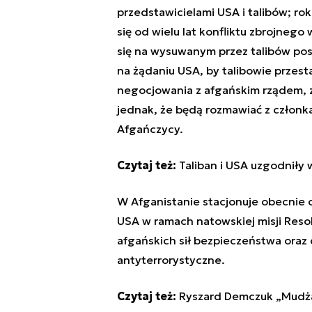
przedstawicielami USA i talibów; r
się od wielu lat konfliktu zbrojnego
się na wysuwanym przez talibów pos
na żądaniu USA, by talibowie przest
negocjowania z afgańskim rządem, za
jednak, że będą rozmawiać z członka
Afgańczycy.
Czytaj też:
Taliban i USA uzgodniły
W Afganistanie stacjonuje obecnie o
USA w ramach natowskiej misji Resol
afgańskich sił bezpieczeństwa oraz
antyterrorystyczne.
Czytaj też:
Ryszard Demczuk „Mudża