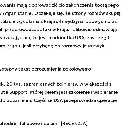
okowania mają doprowadzić do zakończenia toczącego
 w Afganistanie. Oczekuje się, że strony rozmów skupią
tulacie wycofania z kraju sił międzynarodowych oraz
ali przeprowadzać ataki w kraju. Talibowie odmawiają
rzucając mu, że jest marionetką USA, zastrzegli
mi rządu, jeśli przybędą na rozmowy jako zwykli
 wstępny tekst porozumienia pokojowego
k. 20 tys. zagranicznych żołnierzy, w większości z
ute Support, której celem jest szkolenie i wspieranie
 doradzanie im. Część sił USA przeprowadza operacje
hedini, Talibowie i opium” [RECENZJA]