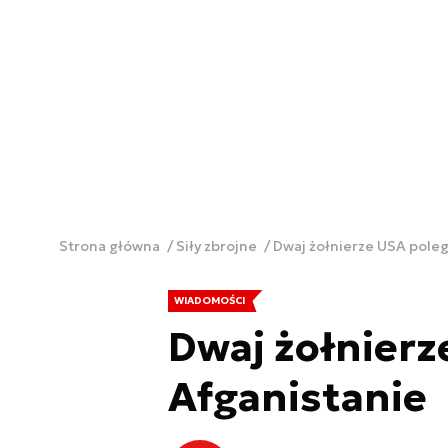
Strona główna
Siły zbrojne
Dwaj żołnierze USA poleg
WIADOMOŚCI
Dwaj żołnierz
Afganistanie