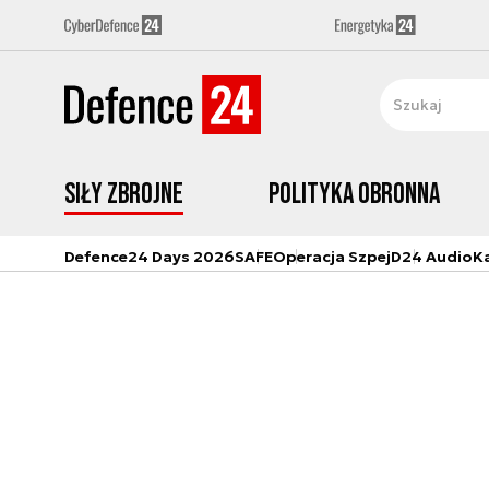
Siły zbrojne
Polityka obronna
Defence24 Days 2026
SAFE
Operacja Szpej
D24 Audio
K