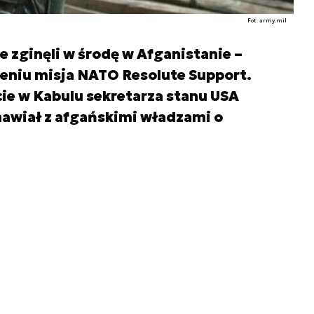
Fot. army.mil
 zginęli w środę w Afganistanie –
niu misja NATO Resolute Support.
cie w Kabulu sekretarza stanu USA
awiał z afgańskimi władzami o