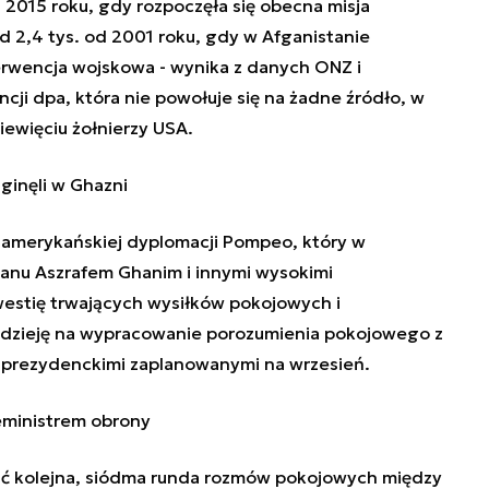
 2015 roku, gdy rozpoczęła się obecna misja
 2,4 tys. od 2001 roku, gdy w Afganistanie
erwencja wojskowa - wynika z danych ONZ i
ji dpa, która nie powołuje się na żadne źródło, w
iewięciu żołnierzy USA.
ginęli w Ghazni
 amerykańskiej dyplomacji
Pompeo
, który w
nu Aszrafem Ghanim i innymi wysokimi
estię trwających wysiłków pokojowych i
adzieję na wypracowanie porozumienia pokojowego z
i prezydenckimi zaplanowanymi na wrzesień.
eministrem obrony
ąć kolejna, siódma runda rozmów pokojowych między