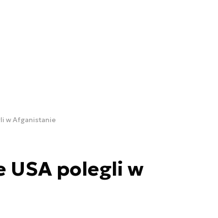
li w Afganistanie
e USA polegli w