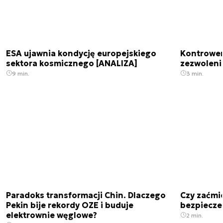
ESA ujawnia kondycję europejskiego
Kontrowers
sektora kosmicznego [ANALIZA]
zezwoleni
9 min.
3 min.
Paradoks transformacji Chin. Dlaczego
Czy zaćmi
Pekin bije rekordy OZE i buduje
bezpiecze
elektrownie węglowe?
2 min.