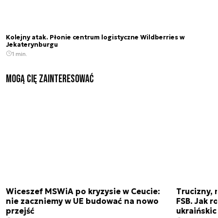
Kolejny atak. Płonie centrum logistyczne Wildberries w
Jekaterynburgu
1 min.
Mogą Cię zainteresować
Wiceszef MSWiA po kryzysie w Ceucie:
Trucizny, 
nie zaczniemy w UE budować na nowo
FSB. Jak r
przejść
ukraiński