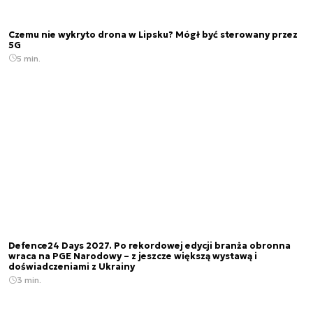
Czemu nie wykryto drona w Lipsku? Mógł być sterowany przez
5G
5 min.
Defence24 Days 2027. Po rekordowej edycji branża obronna
wraca na PGE Narodowy – z jeszcze większą wystawą i
doświadczeniami z Ukrainy
3 min.