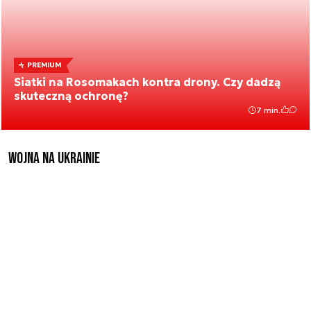
PREMIUM
Siatki na Rosomakach kontra drony. Czy dadzą
skuteczną ochronę?
7 min.
Wojna na Ukrainie