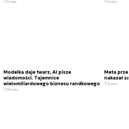
4 min.
2 min.
Modelka daje twarz, AI pisze
Meta prze
wiadomości. Tajemnice
nakazał z
wielomiliardowego biznesu randkowego
3 min.
19 min.