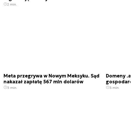
2 min.
Meta przegrywa w Nowym Meksyku. Sąd
Domeny .ai
nakazał zapłatę 567 mln dolarów
gospodarek
3 min.
3 min.