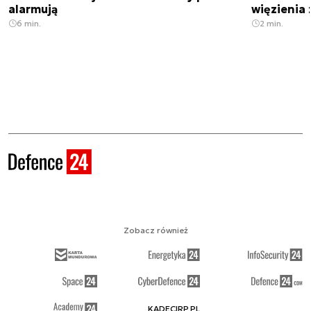
alarmują
więzienia z
6 min.
2 min.
Zobacz również
KADECIRP.PL