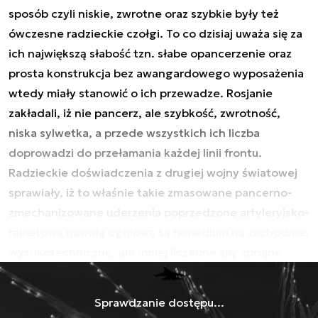
sposób czyli niskie, zwrotne oraz szybkie były też
ówczesne radzieckie czołgi. To co dzisiaj uważa się za
ich największą słabość tzn. słabe opancerzenie oraz
prosta konstrukcja bez awangardowego wyposażenia
wtedy miały stanowić o ich przewadze. Rosjanie
zakładali, iż nie pancerz, ale szybkość, zwrotność,
niska sylwetka, a przede wszystkich ich liczba
doprowadzi do przełamania każdej linii frontu.
Radzieckie doświadczenia z drugiej wojny światowej
sprawiały, iż to właśnie takie zmasowane pancerno-
zmechanizowane uderzenia poprzedzone artyleryjsko-
rakietową nawałą ogniową są remedium na zachodnie,
wysokotechniczne, ale mniej liczebne siły zbrojne.
Sprawdzanie dostępu...