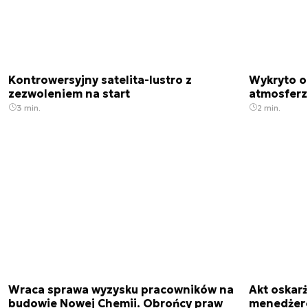
Kontrowersyjny satelita-lustro z
Wykryto o
zezwoleniem na start
atmosfer
3 min.
2 min.
Wraca sprawa wyzysku pracowników na
Akt oskar
budowie Nowej Chemii. Obrońcy praw
menedżero