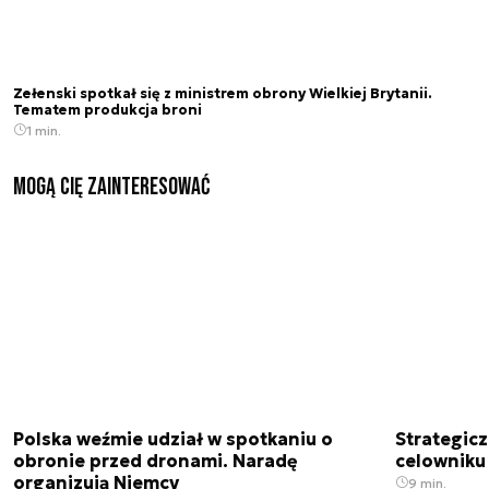
Zełenski spotkał się z ministrem obrony Wielkiej Brytanii.
Tematem produkcja broni
1 min.
Mogą Cię zainteresować
Polska weźmie udział w spotkaniu o
Strategic
obronie przed dronami. Naradę
celowniku 
organizują Niemcy
9 min.