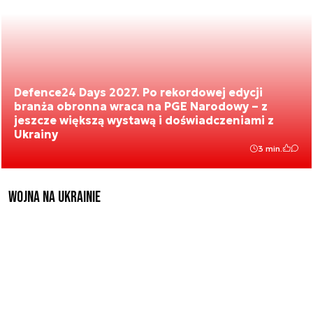
Defence24 Days 2027. Po rekordowej edycji
branża obronna wraca na PGE Narodowy – z
jeszcze większą wystawą i doświadczeniami z
Ukrainy
3 min.
Wojna na Ukrainie