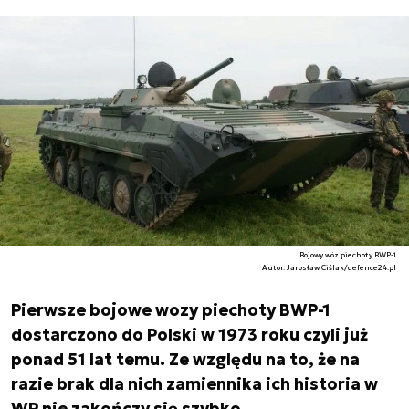
Bojowy wóz piechoty BWP-1
Autor. Jarosław Ciślak/defence24.pl
Pierwsze bojowe wozy piechoty BWP-1
dostarczono do Polski w 1973 roku czyli już
ponad 51 lat temu. Ze względu na to, że na
razie brak dla nich zamiennika ich historia w
WP nie zakończy się szybko.