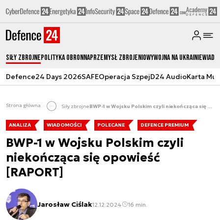
Siły zbrojne
Polityka obronna
Przemysł Zbrojeniowy
Wojna na Ukrainie
Wiado
Defence24 Days 2026
SAFE
Operacja Szpej
D24 Audio
Karta Mu
Strona główna
Siły zbrojne
BWP-1 w Wojsku Polskim czyli niekończąca się opowieść [RAPORT]
ANALIZA
WIADOMOŚCI
POLECANE
DEFENCE PREMIUM
BWP-1 w Wojsku Polskim czyli
niekończąca się opowieść
[RAPORT]
Jarosław Ciślak
12.12.2024
16 min.