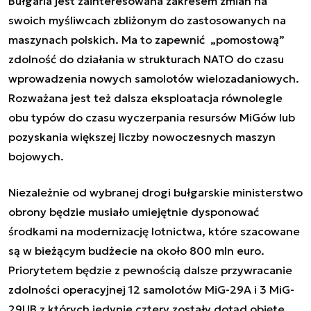
Bułgaria jest zainteresowana zakresem zmian na
swoich myśliwcach zbliżonym do zastosowanych na
maszynach polskich. Ma to zapewnić „pomostową”
zdolność do działania w strukturach NATO do czasu
wprowadzenia nowych samolotów wielozadaniowych.
Rozważana jest też dalsza eksploatacja równolegle
obu typów do czasu wyczerpania resursów MiGów lub
pozyskania większej liczby nowoczesnych maszyn
bojowych.
Niezależnie od wybranej drogi bułgarskie ministerstwo
obrony będzie musiało umiejętnie dysponować
środkami na modernizację lotnictwa, które szacowane
są w bieżącym budżecie na około 800 mln euro.
Priorytetem będzie z pewnością dalsze przywracanie
zdolności operacyjnej 12 samolotów MiG-29A i 3 MiG-
29UB z których jedynie cztery zostały dotąd objęte