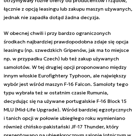
otrzymywały różne oferty od producentów i rządów,
łącznie z opcją leasingu lub zakupu maszyn używanych,
jednak nie zapadła dotąd żadna decyzja.
W obecnej chwili i przy bardzo ograniczonych
środkach najbardziej prawdopodobna zdaje się opcja
leasingu (np. szwedzkich Gripenów, jak ma to miejsce
np. w przypadku Czech) lub też zakup używanych
samolotów. W tej drugiej opcji proponowano między
innym włoskie Eurofightery Typhoon, ale największy
wybór jest wśród maszyn F-16 Falcon.
Samoloty tego
typu wybrała też w ostatnim czasie Rumunia
,
decydując się na używane portugalskie F-16 Block 15
MLU (Mid-Life Upgrade). Wśród bardziej egzotycznych
i tanich opcji w połowie ubiegłego roku wymieniano
również
chińsko-pakistański JF-17 Thunder
, który
prezentowano na ubiegłorocznym salonie lotniczym w