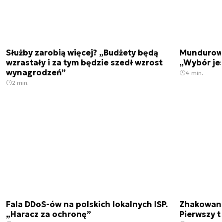
Służby zarobią więcej? „Budżety będą
Mundurowi
wzrastały i za tym będzie szedł wzrost
„Wybór je
wynagrodzeń”
4 min.
2 min.
Fala DDoS-ów na polskich lokalnych ISP.
Zhakowano
„Haracz za ochronę”
Pierwszy 