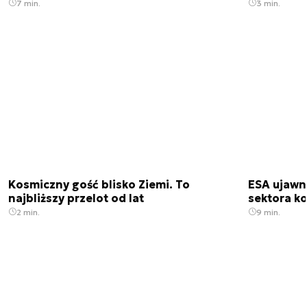
7 min.
3 min.
Kosmiczny gość blisko Ziemi. To
ESA ujawn
najbliższy przelot od lat
sektora k
2 min.
9 min.