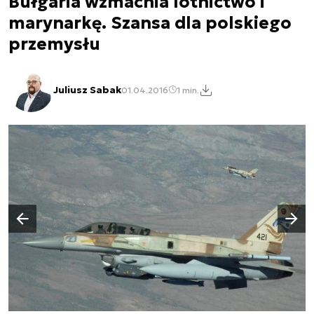
Bułgaria wzmacnia lotnictwo i
marynarkę. Szansa dla polskiego
przemysłu
Juliusz Sabak
01.04.2016
1 min.
Następny slajd
Poprzedni slajd