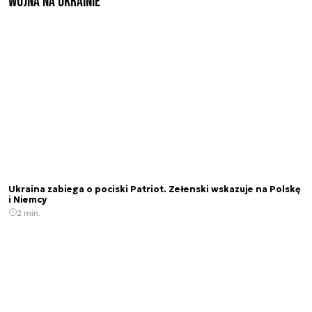
Wojna na Ukrainie
Ukraina zabiega o pociski Patriot. Zełenski wskazuje na Polskę
i Niemcy
2 min.