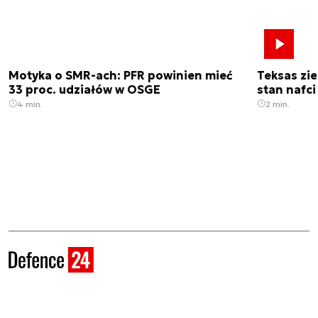
Motyka o SMR-ach: PFR powinien mieć
Teksas zi
33 proc. udziałów w OSGE
stan nafci
4 min.
2 min.