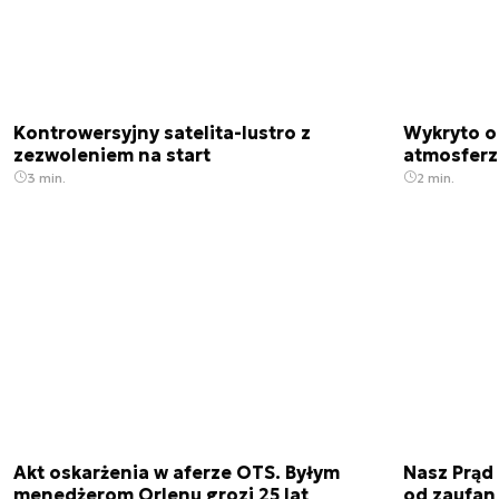
Kontrowersyjny satelita-lustro z
Wykryto o
zezwoleniem na start
atmosfer
3 min.
2 min.
Akt oskarżenia w aferze OTS. Byłym
Nasz Prąd
menedżerom Orlenu grozi 25 lat
od zaufan