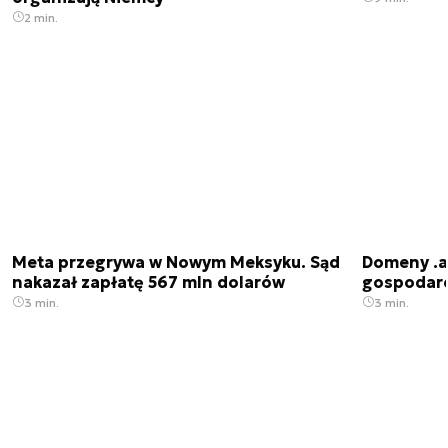
2 min.
Meta przegrywa w Nowym Meksyku. Sąd
Domeny .ai
nakazał zapłatę 567 mln dolarów
gospodarek
3 min.
3 min.