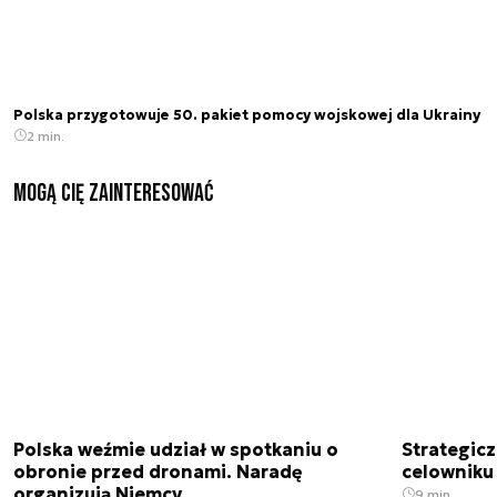
Polska przygotowuje 50. pakiet pomocy wojskowej dla Ukrainy
2 min.
Mogą Cię zainteresować
Polska weźmie udział w spotkaniu o
Strategic
obronie przed dronami. Naradę
celowniku 
organizują Niemcy
9 min.