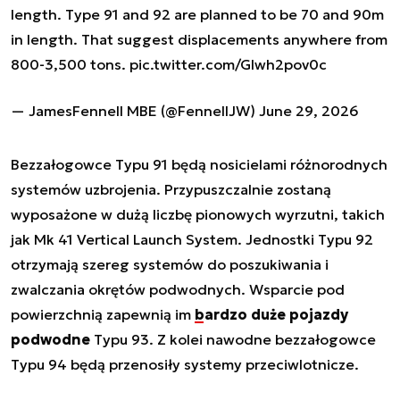
length. Type 91 and 92 are planned to be 70 and 90m
in length. That suggest displacements anywhere from
800-3,500 tons.
pic.twitter.com/GIwh2pov0c
— JamesFennell MBE (@FennellJW)
June 29, 2026
Bezzałogowce Typu 91 będą nosicielami różnorodnych
systemów uzbrojenia. Przypuszczalnie zostaną
wyposażone w dużą liczbę pionowych wyrzutni, takich
jak Mk 41 Vertical Launch System. Jednostki Typu 92
otrzymają szereg systemów do poszukiwania i
zwalczania okrętów podwodnych. Wsparcie pod
powierzchnią zapewnią im
bardzo duże pojazdy
podwodne
Typu 93. Z kolei nawodne bezzałogowce
Typu 94 będą przenosiły systemy przeciwlotnicze.