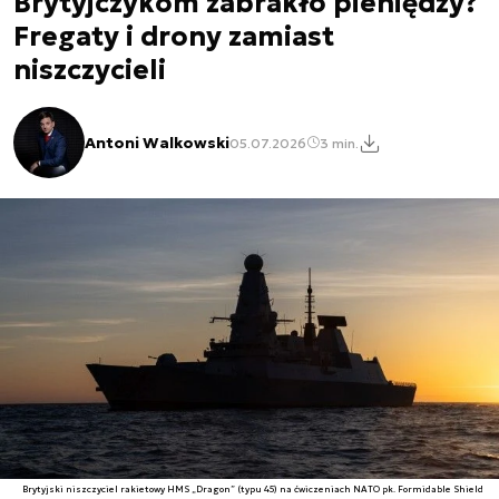
Brytyjczykom zabrakło pieniędzy?
Fregaty i drony zamiast
niszczycieli
Antoni Walkowski
05.07.2026
3 min.
Brytyjski niszczyciel rakietowy HMS „Dragon” (typu 45) na ćwiczeniach NATO pk. Formidable Shield