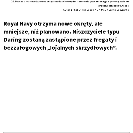
25. Podczas manewrów okręt strącił naddźwiękowy imitator celu powietrznego z pomocą pocisku
przeciwlotniczego Aster.
Autor. LPhot Oliver Leach / UK MoD / Crown Copyright
Royal Navy otrzyma nowe okręty, ale
mniejsze, niż planowano. Niszczyciele typu
Daring zostaną zastąpione przez fregaty i
bezzałogowych „lojalnych skrzydłowych”.