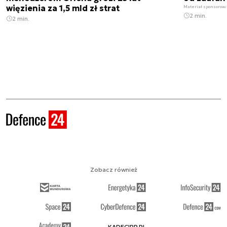
więzienia za 1,5 mld zł strat
Materiał sponsorow
2 min.
2 min.
Zobacz również
KADECIRP.PL