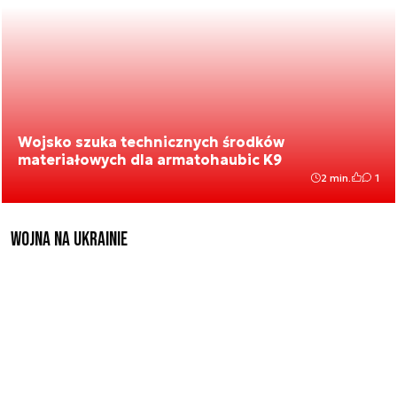
Wojsko szuka technicznych środków
materiałowych dla armatohaubic K9
2 min.
1
Wojna na Ukrainie