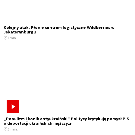
Kolejny atak. Płonie centrum logistyczne Wildberries w
Jekaterynburgu
1 min.
„Populizm i konik antyukraiński” Politycy krytykują pomysł PiS
o deportacji ukraińskich mężczyzn
3 min.