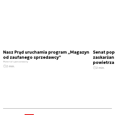
Nasz Prąd uruchamia program „Magazyn
Senat pop
od zaufanego sprzedawcy”
zaskarżan
powietrza
Materiał sponsorowany
2 min.
2 min.