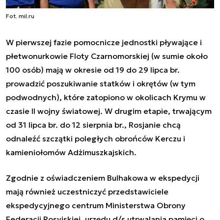
Fot. mil.ru
W pierwszej fazie pomocnicze jednostki pływające i
płetwonurkowie Floty Czarnomorskiej (w sumie około
100 osób) mają w okresie od 19 do 29 lipca br.
prowadzić poszukiwanie statków i okrętów (w tym
podwodnych), które zatopiono w okolicach Krymu w
czasie II wojny światowej. W drugim etapie, trwającym
od 31 lipca br. do 12 sierpnia br., Rosjanie chcą
odnaleźć szczątki poległych obrońców Kerczu i
kamieniołomów Adżimuszkajskich.
Zgodnie z oświadczeniem Bulhakowa w ekspedycji
mają również uczestniczyć przedstawiciele
ekspedycyjnego centrum Ministerstwa Obrony
Federacji Rosyjskiej, urzędu d/s utrwalania pamięci o