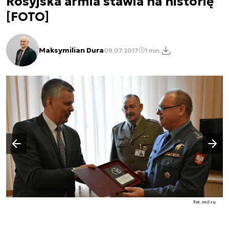
Rosyjska armia stawia na historię
[FOTO]
Maksymilian Dura
09.07.2017
1 min.
Następny slajd
Poprzedni slajd
Fot. mil.ru