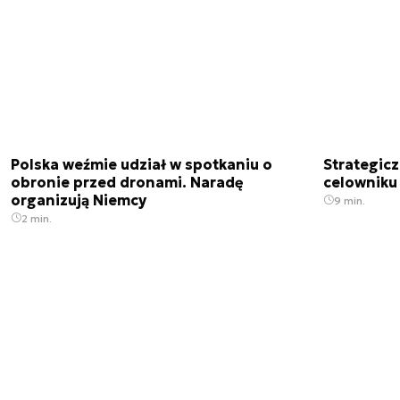
Polska weźmie udział w spotkaniu o
Strategic
obronie przed dronami. Naradę
celowniku 
organizują Niemcy
9 min.
2 min.