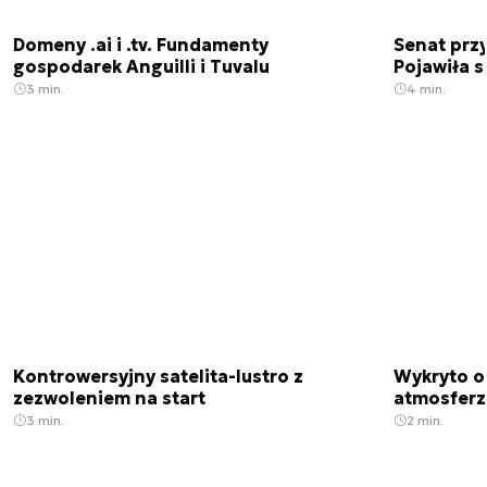
Domeny .ai i .tv. Fundamenty
Senat przy
gospodarek Anguilli i Tuvalu
Pojawiła 
3 min.
4 min.
Kontrowersyjny satelita-lustro z
Wykryto o
zezwoleniem na start
atmosfer
3 min.
2 min.