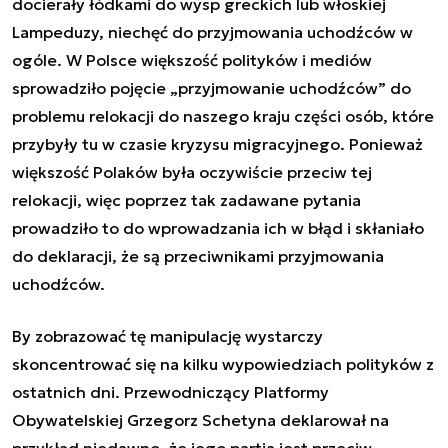
docierały łódkami do wysp greckich lub włoskiej
Lampeduzy, niechęć do przyjmowania uchodźców w
ogóle. W Polsce większość polityków i mediów
sprowadziło pojęcie „przyjmowanie uchodźców” do
problemu relokacji do naszego kraju części osób, które
przybyły tu w czasie kryzysu migracyjnego. Ponieważ
większość Polaków była oczywiście przeciw tej
relokacji, więc poprzez tak zadawane pytania
prowadziło to do wprowadzania ich w błąd i skłaniało
do deklaracji, że są przeciwnikami przyjmowania
uchodźców.
By zobrazować tę manipulację wystarczy
skoncentrować się na kilku wypowiedziach polityków z
ostatnich dni. Przewodniczący Platformy
Obywatelskiej Grzegorz Schetyna deklarował na
przykład niedawno, że jego partia jest przeciw