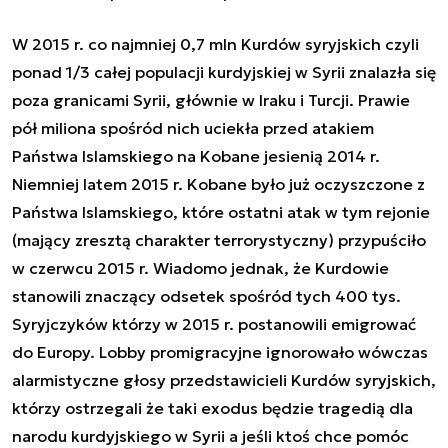
W 2015 r. co najmniej 0,7 mln Kurdów syryjskich czyli
ponad 1/3 całej populacji kurdyjskiej w Syrii znalazła się
poza granicami Syrii, głównie w Iraku i Turcji. Prawie
pół miliona spośród nich uciekła przed atakiem
Państwa Islamskiego na Kobane jesienią 2014 r.
Niemniej latem 2015 r. Kobane było już oczyszczone z
Państwa Islamskiego, które ostatni atak w tym rejonie
(mający zresztą charakter terrorystyczny) przypuściło
w czerwcu 2015 r. Wiadomo jednak, że Kurdowie
stanowili znaczący odsetek spośród tych 400 tys.
Syryjczyków którzy w 2015 r. postanowili emigrować
do Europy. Lobby promigracyjne ignorowało wówczas
alarmistyczne głosy przedstawicieli Kurdów syryjskich,
którzy ostrzegali że taki exodus będzie tragedią dla
narodu kurdyjskiego w Syrii a jeśli ktoś chce pomóc