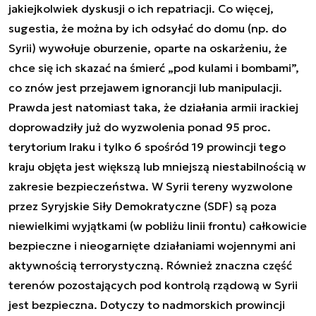
jakiejkolwiek dyskusji o ich repatriacji. Co więcej,
sugestia, że można by ich odsyłać do domu (np. do
Syrii) wywołuje oburzenie, oparte na oskarżeniu, że
chce się ich skazać na śmierć „pod kulami i bombami”,
co znów jest przejawem ignorancji lub manipulacji.
Prawda jest natomiast taka, że działania armii irackiej
doprowadziły już do wyzwolenia ponad 95 proc.
terytorium Iraku i tylko 6 spośród 19 prowincji tego
kraju objęta jest większą lub mniejszą niestabilnością w
zakresie bezpieczeństwa. W Syrii tereny wyzwolone
przez Syryjskie Siły Demokratyczne (SDF) są poza
niewielkimi wyjątkami (w pobliżu linii frontu) całkowicie
bezpieczne i nieogarnięte działaniami wojennymi ani
aktywnością terrorystyczną. Również znaczna część
terenów pozostających pod kontrolą rządową w Syrii
jest bezpieczna. Dotyczy to nadmorskich prowincji