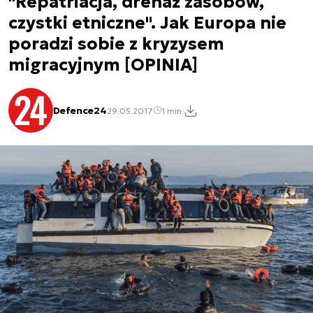
"Repatriacja, drenaż zasobów,
czystki etniczne". Jak Europa nie
poradzi sobie z kryzysem
migracyjnym [OPINIA]
Defence24
29.05.2017
1 min.