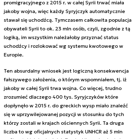
promigracyjnego z 2015 r. w całej Syrii trwać miała
jakoby wojna, więc każdy Syryjczyk automatycznie
stawał się uchodźcą. Tymczasem całkowita populacja
obywateli Syrii to ok. 23 mln osób, czyli, zgodnie z tą
logiką, im wszystkim należałoby przyznać status
uchodźcy i rozlokować wg systemu kwotowego w
Europie.
Ten absurdalny wniosek jest logiczną konsekwencja
fałszywego założenia, o którym wspomniałem, tj. iż
jakoby w całej Syrii trwa wojna. Co więcej, trudno
zrozumieć dlaczego 400 tys. Syryjczyków które
dopłynęło w 2015 r. do greckich wysp miało znaleźć
się w uprzywilejowanej pozycji w stosunku do tych
którzy zostali w krajach ościennych Syrii. Ta druga
liczba to wg oficjalnych statystyk UNHCR aż 5 mln