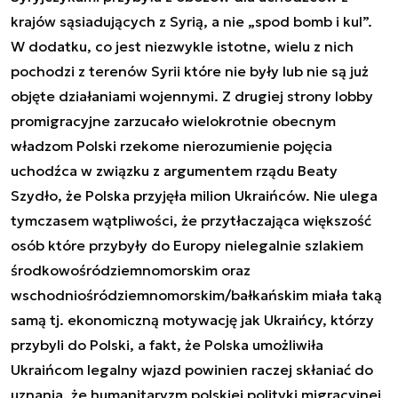
krajów sąsiadujących z Syrią, a nie „spod bomb i kul”.
W dodatku, co jest niezwykle istotne, wielu z nich
pochodzi z terenów Syrii które nie były lub nie są już
objęte działaniami wojennymi. Z drugiej strony lobby
promigracyjne zarzucało wielokrotnie obecnym
władzom Polski rzekome nierozumienie pojęcia
uchodźca w związku z argumentem rządu Beaty
Szydło, że Polska przyjęła milion Ukraińców. Nie ulega
tymczasem wątpliwości, że przytłaczająca większość
osób które przybyły do Europy nielegalnie szlakiem
środkowośródziemnomorskim oraz
wschodniośródziemnomorskim/bałkańskim miała taką
samą tj. ekonomiczną motywację jak Ukraińcy, którzy
przybyli do Polski, a fakt, że Polska umożliwiła
Ukraińcom legalny wjazd powinien raczej skłaniać do
uznania, że humanitaryzm polskiej polityki migracyjnej