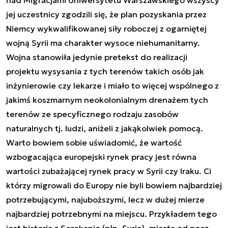
jej uczestnicy zgodzili się, że plan pozyskania przez
Niemcy wykwalifikowanej siły roboczej z ogarniętej
wojną Syrii ma charakter wysoce niehumanitarny.
Wojna stanowiła jedynie pretekst do realizacji
projektu wysysania z tych terenów takich osób jak
inżynierowie czy lekarze i miało to więcej wspólnego z
jakimś koszmarnym neokolonialnym drenażem tych
terenów ze specyficznego rodzaju zasobów
naturalnych tj. ludzi, aniżeli z jakąkolwiek pomocą.
Warto bowiem sobie uświadomić, że wartość
wzbogacająca europejski rynek pracy jest równa
wartości zubażającej rynek pracy w Syrii czy Iraku. Ci
którzy migrowali do Europy nie byli bowiem najbardziej
potrzebującymi, najuboższymi, lecz w dużej mierze
najbardziej potrzebnymi na miejscu. Przykładem tego
jest historia z Serekanie (płn. Syria), miasta od pocz.