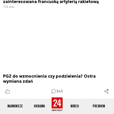
zainteresowana francuską artylerią rakietową
3 min.
PGZ do wzmocnienia czy podzielenia? Ostra
wymiana zdań
1 min.
345
Najnowsze
Ukraina
Wideo
Premium