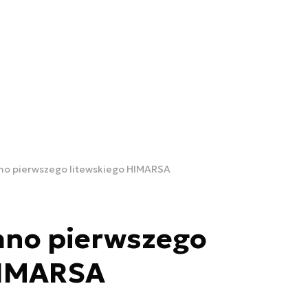
o pierwszego litewskiego HIMARSA
no pierwszego
HIMARSA