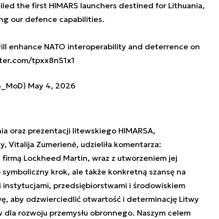
led the first HIMARS launchers destined for Lithuania,
ng our defence capabilities.
ill enhance NATO interoperability and deterrence on
tter.com/tpxx8nS1x1
an_MoD)
May 4, 2026
a oraz prezentacji litewskiego HIMARSA,
, Vitalija Zumerienė, udzieliła komentarza:
firmą Lockheed Martin, wraz z utworzeniem jej
o symboliczny krok, ale także konkretną szansę na
i instytucjami, przedsiębiorstwami i środowiskiem
, aby odzwierciedlić otwartość i determinację Litwy
w dla rozwoju przemysłu obronnego. Naszym celem