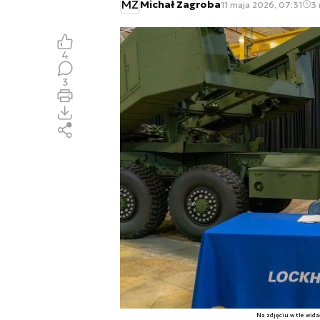
MZ
Michał Zagroba
11 maja 2026, 07:31
3 
4
3
Na zdjęciu w tle wid