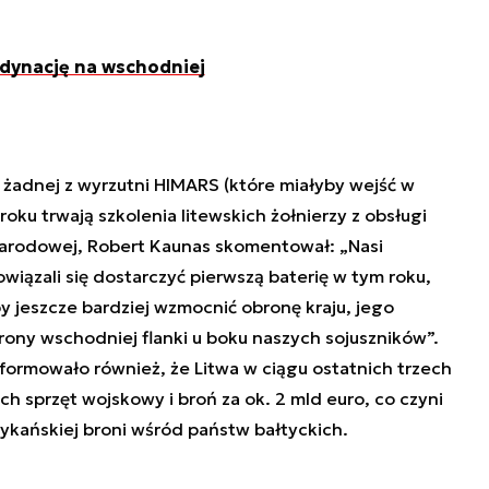
rdynację na wschodniej
 żadnej z wyrzutni HIMARS (które miałyby wejść w
roku trwają szkolenia litewskich żołnierzy z obsługi
 narodowej, Robert Kaunas skomentował: „Nasi
wiązali się dostarczyć pierwszą baterię w tym roku,
y jeszcze bardziej wzmocnić obronę kraju, jego
rony wschodniej flanki u boku naszych sojuszników”.
formowało również, że Litwa w ciągu ostatnich trzech
h sprzęt wojskowy i broń za ok. 2 mld euro, co czyni
kańskiej broni wśród państw bałtyckich.