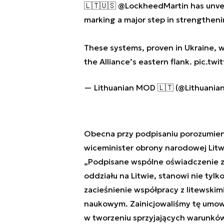
🇱🇹🇺🇸
@LockheedMartin
has unvei
marking a major step in strengtheni
These systems, proven in Ukraine, w
the Alliance’s eastern flank.
pic.twi
— Lithuanian MOD 🇱🇹 (@Lithuani
Obecna przy podpisaniu porozumieni
wiceminister obrony narodowej Litwy
„Podpisane wspólne oświadczenie z 
oddziału na Litwie, stanowi nie tylk
zacieśnienie współpracy z litewskim
naukowym. Zainicjowaliśmy tę umowę
w tworzeniu sprzyjających warunkó