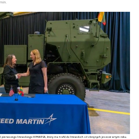
min.
ać pierwszego litewskiego HIMARSA, który ma trafić do litewskich sił zbrojnych jeszcze w tym roku.