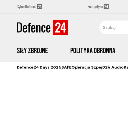
Siły zbrojne
Polityka obronna
Defence24 Days 2026
SAFE
Operacja Szpej
D24 Audio
K