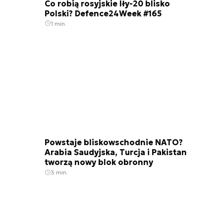
Co robią rosyjskie Iły-20 blisko
Polski? Defence24Week #165
1 min.
Powstaje bliskowschodnie NATO?
Arabia Saudyjska, Turcja i Pakistan
tworzą nowy blok obronny
3 min.