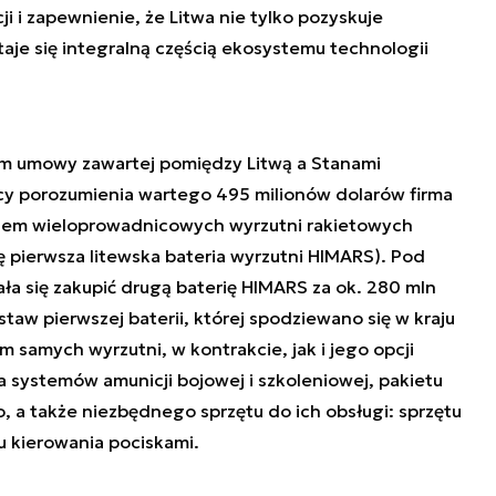
i i zapewnienie, że Litwa nie tylko pozyskuje
aje się integralną częścią ekosystemu technologii
m umowy zawartej pomiędzy Litwą a Stanami
y porozumienia wartego 495 milionów dolarów firma
siem wieloprowadnicowych wyrzutni rakietowych
ę pierwsza litewska bateria wyrzutni HIMARS). Pod
ła się zakupić drugą baterię HIMARS za ok. 280 mln
taw pierwszej baterii, której spodziewano się w kraju
 samych wyrzutni, w kontrakcie, jak i jego opcji
 systemów amunicji bojowej i szkoleniowej, pakietu
 a także niezbędnego sprzętu do ich obsługi: sprzętu
u kierowania pociskami.