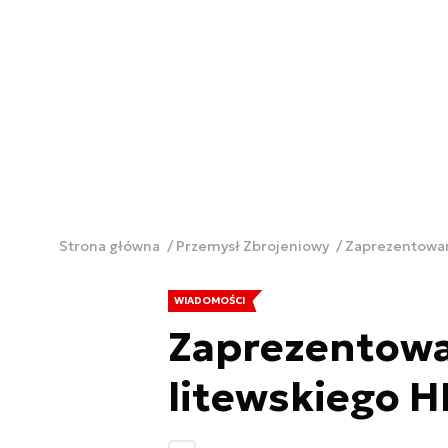
Strona główna
Przemysł Zbrojeniowy
Zaprezentowan
WIADOMOŚCI
Zaprezentowa
litewskiego 