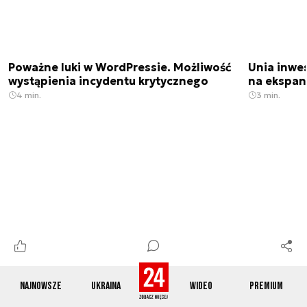
Poważne luki w WordPressie. Możliwość
Unia inwes
wystąpienia incydentu krytycznego
na ekspan
4 min.
3 min.
Misja Comet Interceptor osiąga kolejny
Nowy fund
Najnowsze
Ukraina
Wideo
Premium
etap. Ważny wkład Polski
2 min.
4 min.