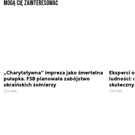
Mogą Cię zainteresować
„Charytatywna” impreza jako śmertelna
Eksperci 
pułapka. FSB planowała zabójstwo
ludności: d
ukraińskich żołnierzy
skuteczny
2 min.
5 min.