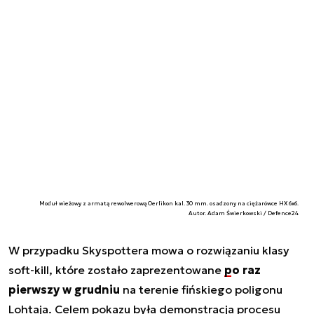
Moduł wieżowy z armatą rewolwerową Oerlikon kal. 30 mm. osadzony na ciężarówce HX 6x6.
Autor. Adam Świerkowski / Defence24
W przypadku Skyspottera mowa o rozwiązaniu klasy
soft-kill, które zostało zaprezentowane
po raz
pierwszy w grudniu
na terenie fińskiego poligonu
Lohtaja. Celem pokazu była demonstracja procesu