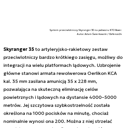
System przeciwlotniczy Skyranger 30 na podwoziu KTO Boxer.
Autor. Adam Świerkowski / Defence24
Skyranger 35
to artyleryjsko-rakietowy zestaw
przeciwlotniczy bardzo krótkiego zasięgu, możliwy do
integracji na wielu platformach lądowych. Uzbrojenie
główne stanowi armata rewolwerowa Oerlikon KCA
kal. 35 mm zasilana amunicją 35 x 228 mm,
pozwalająca na skuteczną eliminację celów
powietrznych i lądowych na dystansie 4000–5000
metrów. Jej szczytowa szybkostrzelność została
określona na 1000 pocisków na minutę, chociaż
nominalnie wynosi ona 200. Można z niej strzelać