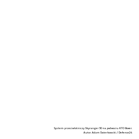
System przeciwlotniczy Skyranger 30 na podwoziu KTO Boxer.
Autor. Adam Świerkowski / Defence24