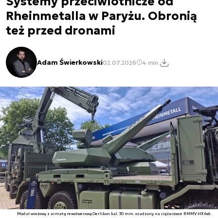
Systemy przeciwlotnicze od
Rheinmetalla w Paryżu. Obronią
też przed dronami
Adam Świerkowski
02.07.2026
4 min.
Moduł wieżowy z armatą rewolwerową Oerlikon kal. 30 mm. osadzony na ciężarówce RMMV HX 6x6.