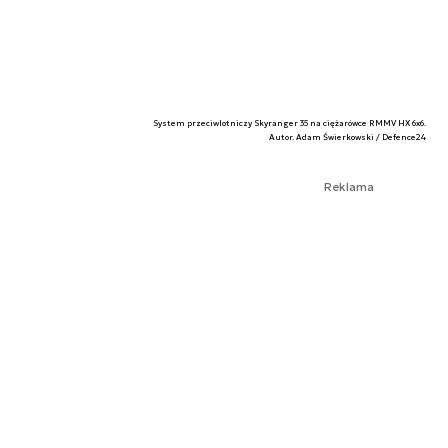
System przeciwlotniczy Skyranger 35 na ciężarówce RMMV HX 6x6.
Autor. Adam Świerkowski / Defence24
Reklama