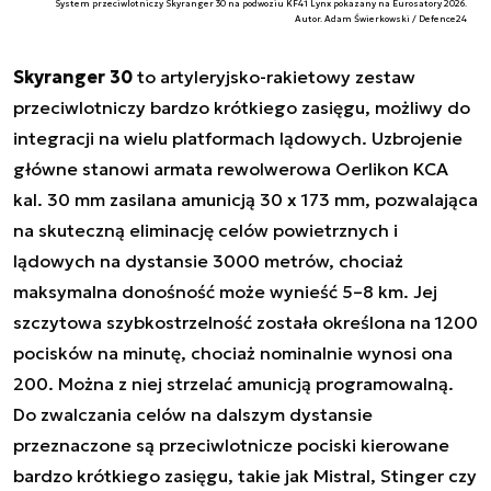
System przeciwlotniczy Skyranger 30 na podwoziu KF41 Lynx pokazany na Eurosatory 2026.
Autor. Adam Świerkowski / Defence24
Skyranger 30
to artyleryjsko-rakietowy zestaw
przeciwlotniczy bardzo krótkiego zasięgu, możliwy do
integracji na wielu platformach lądowych. Uzbrojenie
główne stanowi armata rewolwerowa Oerlikon KCA
kal. 30 mm zasilana amunicją 30 x 173 mm, pozwalająca
na skuteczną eliminację celów powietrznych i
lądowych na dystansie 3000 metrów, chociaż
maksymalna donośność może wynieść 5–8 km. Jej
szczytowa szybkostrzelność została określona na 1200
pocisków na minutę, chociaż nominalnie wynosi ona
200. Można z niej strzelać amunicją programowalną.
Do zwalczania celów na dalszym dystansie
przeznaczone są przeciwlotnicze pociski kierowane
bardzo krótkiego zasięgu, takie jak Mistral, Stinger czy