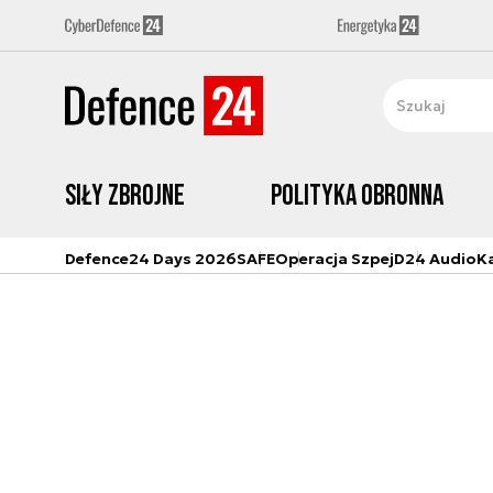
Siły zbrojne
Polityka obronna
Defence24 Days 2026
SAFE
Operacja Szpej
D24 Audio
K