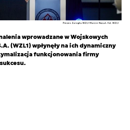
Prezes Zarządu WZL1 Marcin Nocuń. Fot. WZL1
onalenia wprowadzane w Wojskowych
S.A. (WZL1) wpłynęły na ich dynamiczny
tymalizacja funkcjonowania firmy
 sukcesu.