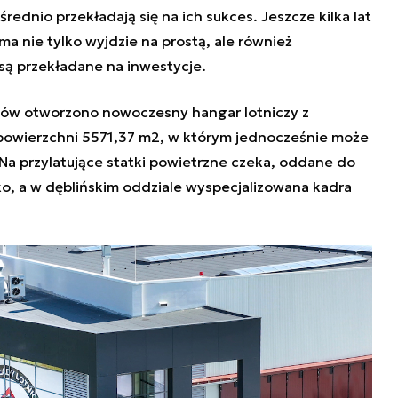
rednio przekładają się na ich sukces. Jeszcze kilka lat
rma nie tylko wyjdzie na prostą, ale również
są przekładane na inwestycje.
adów otworzono nowoczesny hangar lotniczy z
powierzchni 5571,37 m2, w którym jednocześnie może
a przylatujące statki powietrzne czeka, oddane do
ko, a w dęblińskim oddziale wyspecjalizowana kadra