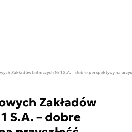
ych Zakładów Lotniczych Nr 1 S.A. – dobre perspektywy na przys
owych Zakładów
1 S.A. – dobre
na przyszłość