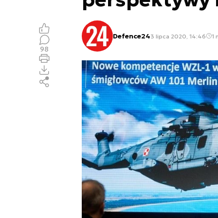
Defence24
3 lipca 2020, 14:46
1 
98