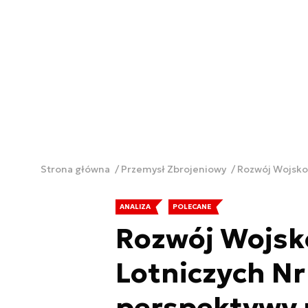
Strona główna
Przemysł Zbrojeniowy
Rozwój Wojskow
ANALIZA
POLECANE
Rozwój Wojsk
Lotniczych Nr 
perspektywy 