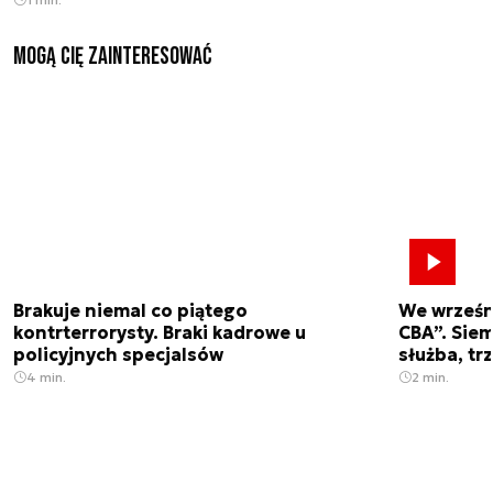
Mogą Cię zainteresować
Brakuje niemal co piątego
We wrześn
kontrterrorysty. Braki kadrowe u
CBA”. Siem
policyjnych specjalsów
służba, tr
4 min.
2 min.