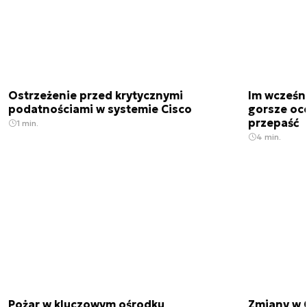
Ostrzeżenie przed krytycznymi
Im wcześni
podatnościami w systemie Cisco
gorsze oc
przepaść
1 min.
4 min.
Pożar w kluczowym ośrodku
Zmiany w 