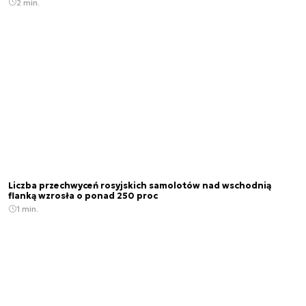
2 min.
Liczba przechwyceń rosyjskich samolotów nad wschodnią
flanką wzrosła o ponad 250 proc
1 min.