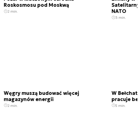
Roskosmosu pod Moskwą
Satelitar
NATO
2 min.
3 min.
Węgry muszą budować więcej
W Bełchato
magazynów energii
pracuje b
2 min.
5 min.