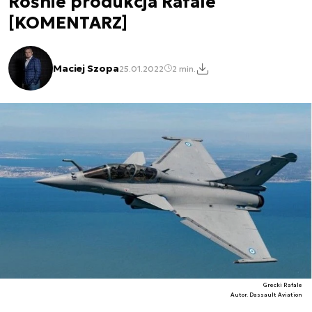
Rośnie produkcja Rafale
[KOMENTARZ]
Maciej Szopa
25.01.2022
2 min.
Grecki Rafale
Autor. Dassault Aviation