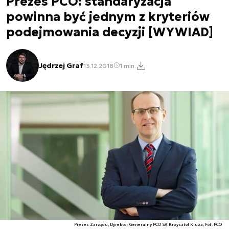
Prezes PCO: standaryzacja
powinna być jednym z kryteriów
podejmowania decyzji [WYWIAD]
Jędrzej Graf
13.12.2018
1 min.
Prezes Zarządu, Dyrektor Generalny PCO SA Krzysztof Kluza, Fot. PCO