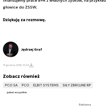
finansujemy prace B+R z własnych zysków, na przykład
głowice do ZSSW.
Dziękuję za rozmowę.
Jędrzej Graf
13 grudnia 2018, 13:59
Zobacz również
PCO SA
PCO
ELBIT SYSTEMS
SIŁY ZBROJNE RP
pokaż wszystkie
Reklama