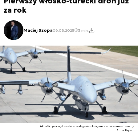
Pierwszy włosko-turecki dron już
za rok
Maciej Szopa
06.03.2025
3 min.
Akindżi - pierszy turecki bezzałogowiec, który ma zostać zeuropeizowany
Autor. Baykar