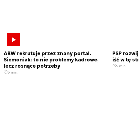
ABW rekrutuje przez znany portal.
PSP rozwi
Siemoniak: to nie problemy kadrowe,
iść w tę s
lecz rosnące potrzeby
5 min.
3 min.