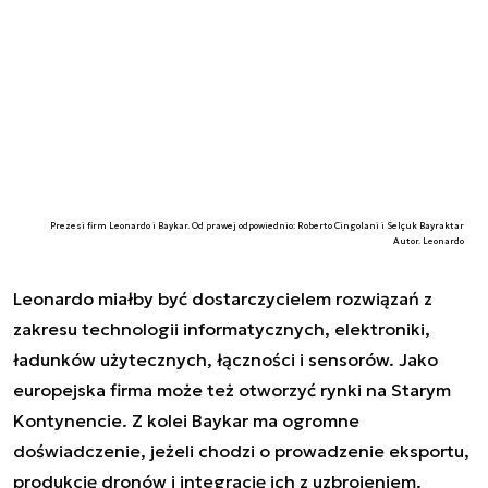
Prezesi firm Leonardo i Baykar. Od prawej odpowiednio: Roberto Cingolani i Selçuk Bayraktar
Autor. Leonardo
Leonardo miałby być dostarczycielem rozwiązań z
zakresu technologii informatycznych, elektroniki,
ładunków użytecznych, łączności i sensorów. Jako
europejska firma może też otworzyć rynki na Starym
Kontynencie. Z kolei Baykar ma ogromne
doświadczenie, jeżeli chodzi o prowadzenie eksportu,
produkcję dronów i integrację ich z uzbrojeniem.