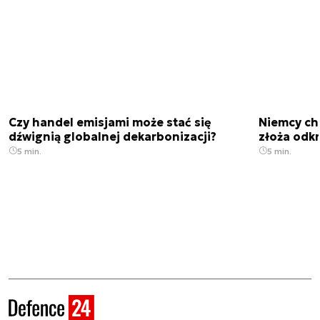
Czy handel emisjami może stać się
Niemcy ch
dźwignią globalnej dekarbonizacji?
złoża odk
5 min.
5 min.