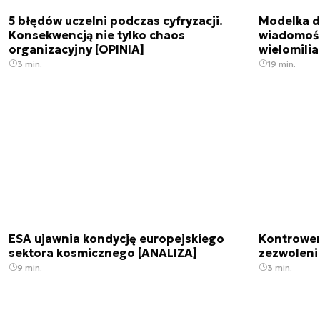
5 błędów uczelni podczas cyfryzacji.
Modelka da
Konsekwencją nie tylko chaos
wiadomośc
organizacyjny [OPINIA]
wielomili
3 min.
19 min.
ESA ujawnia kondycję europejskiego
Kontrowers
sektora kosmicznego [ANALIZA]
zezwoleni
9 min.
3 min.