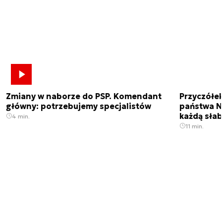
Zmiany w naborze do PSP. Komendant
Przyczółe
główny: potrzebujemy specjalistów
państwa N
każdą sła
4 min.
11 min.