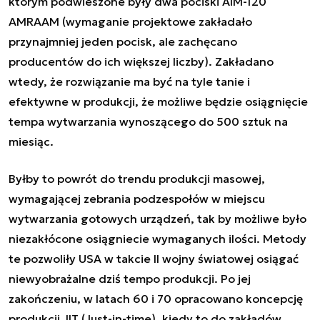
którym podwieszone były dwa pociski AIM-120
AMRAAM (wymaganie projektowe zakładało
przynajmniej jeden pocisk, ale zachęcano
producentów do ich większej liczby). Zakładano
wtedy, że rozwiązanie ma być na tyle tanie i
efektywne w produkcji, że możliwe będzie osiągnięcie
tempa wytwarzania wynoszącego do 500 sztuk na
miesiąc.
Byłby to powrót do trendu produkcji masowej,
wymagającej zebrania podzespołów w miejscu
wytwarzania gotowych urządzeń, tak by możliwe było
niezakłócone osiągniecie wymaganych ilości. Metody
te pozwoliły USA w takcie II wojny światowej osiągać
niewyobrażalne dziś tempo produkcji. Po jej
zakończeniu, w latach 60 i 70 opracowano koncepcję
produkcji JIT (Just-in-time), kiedy to do zakładów