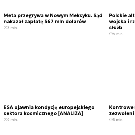
Meta przegrywa w Nowym Meksyku. Sąd
Polskie a
nakazał zapłatę 567 mln dolarów
wojska i r
służb
3 min.
4 min.
ESA ujawnia kondycję europejskiego
Kontrowers
sektora kosmicznego [ANALIZA]
zezwoleni
9 min.
3 min.