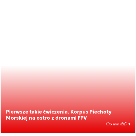
Pierwsze takie ćwiczenia. Korpus Piechoty
Morskiej na ostro z dronami FPV
3 min.
1