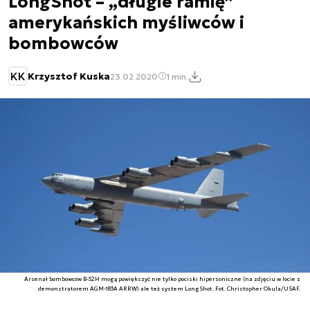
LongShot – „długie ramię”
amerykańskich myśliwców i
bombowców
KK
Krzysztof Kuska
23.02.2020
1 min.
Arsenał bombowców B-52H mogą powiększyć nie tylko pociski hipersoniczne (na zdjęciu w locie z
demonstratorem AGM-183A ARRW) ale też system LongShot. Fot. Christopher Okula/USAF.