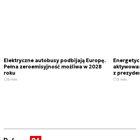
Elektryczne autobusy podbijają Europę.
Energetyc
Pełna zeroemisyjność możliwa w 2028
aktywowany
roku
z prezyde
5 min.
3 min.