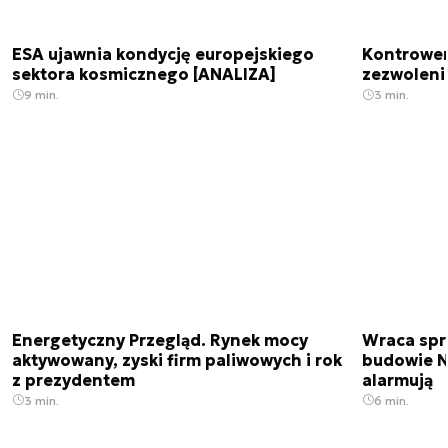
ESA ujawnia kondycję europejskiego
Kontrowers
sektora kosmicznego [ANALIZA]
zezwoleni
9 min.
3 min.
Energetyczny Przegląd. Rynek mocy
Wraca spr
aktywowany, zyski firm paliwowych i rok
budowie N
z prezydentem
alarmują
3 min.
6 min.