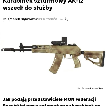
Karabinek szturmowy AK-12
wszedł do służby
MD
Marek Dąbrowski
29.12.2018
1 min.
Fot. Koncern Kałasznikow
Jak podają przedstawiciele MON Federacji
Rosyjskiej nowy automatyczny karabinek po