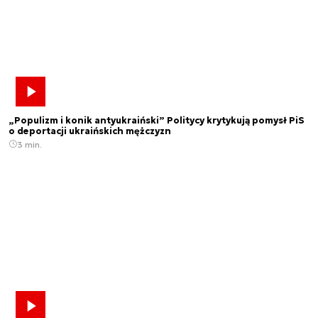
„Populizm i konik antyukraiński” Politycy krytykują pomysł PiS
o deportacji ukraińskich mężczyzn
3 min.