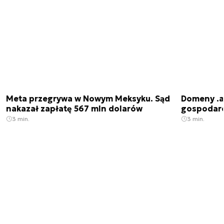
Meta przegrywa w Nowym Meksyku. Sąd
Domeny .ai
nakazał zapłatę 567 mln dolarów
gospodarek
3 min.
3 min.