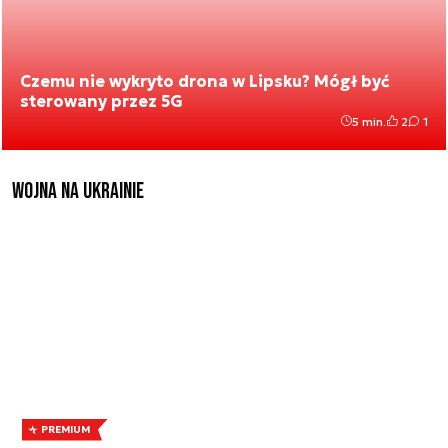
Czemu nie wykryto drona w Lipsku? Mógł być
sterowany przez 5G
5 min.
2
1
Wojna na Ukrainie
PREMIUM