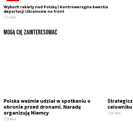
Wybuch rakiety nad Polską | Kontrowersyjna kwestia
deportacji Ukrainców na front
1 min.
Mogą Cię zainteresować
Polska weźmie udział w spotkaniu o
Strategic
obronie przed dronami. Naradę
celowniku 
organizują Niemcy
9 min.
2 min.