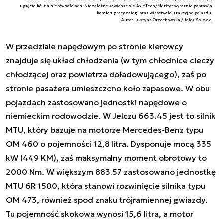
ugięcie kół na nierównościach. Niezależne zawieszenie AxleTech/Meritor wyraźnie poprawia
komfort pracy załogi oraz właściwości trakcyjne pojazdu.
Autor. Justyna Orzechowska / Jelcz Sp. z o.o.
W przedziale napędowym po stronie kierowcy
znajduje się układ chłodzenia (w tym chłodnice cieczy
chłodzącej oraz powietrza doładowującego), zaś po
stronie pasażera umieszczono koło zapasowe. W obu
pojazdach zastosowano jednostki napędowe o
niemieckim rodowodzie. W Jelczu 663.45 jest to silnik
MTU, który bazuje na motorze Mercedes-Benz typu
OM 460 o pojemności 12,8 litra. Dysponuje mocą 335
kW (449 KM), zaś maksymalny moment obrotowy to
2000 Nm. W większym 883.57 zastosowano jednostkę
MTU 6R 1500, która stanowi rozwinięcie silnika typu
OM 473, również spod znaku trójramiennej gwiazdy.
Tu pojemność skokowa wynosi 15,6 litra, a motor