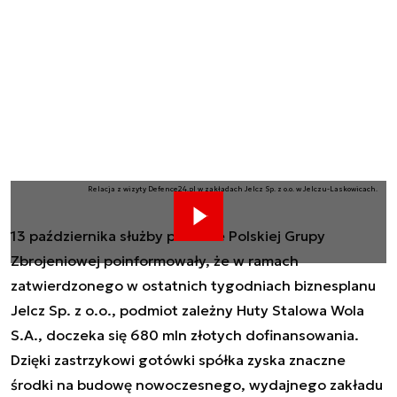
Relacja z wizyty Defence24.pl w zakładach Jelcz Sp. z o.o. w Jelczu-Laskowicach.
13 października służby prasowe Polskiej Grupy
Zbrojeniowej poinformowały, że w ramach
zatwierdzonego w ostatnich tygodniach biznesplanu
Jelcz Sp. z o.o., podmiot zależny Huty Stalowa Wola
S.A., doczeka się 680 mln złotych dofinansowania.
Dzięki zastrzykowi gotówki spółka zyska znaczne
środki na budowę nowoczesnego, wydajnego zakładu