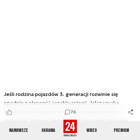
Jeśli rodzina pojazdów 3. generacji rozwinie się
zgodnie z planami i oczekiwaniami, Jelcz uzyska
kompletny katalog uniwersalnych, skalowalnych
76
rozwiązań, którymi będzie mógł zaspokoić potrzeby
wojska w długim terminie. Przyjęta architektura
Najnowsze
Ukraina
Wideo
Premium
pozwala sądzić, że mamy do czynienia z pojazdami o