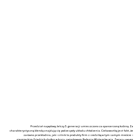
Przedział napędowy Jelczy 3. generacji umieszczono za opancerzoną kabiną. Za
charakterystyczną blendą znajdują się podzespoły układu chłodzenia. Ciekawostką jest fakt, że
zarówno przekładnia, jak i silnik to produkty firm z siedzibą w tym samym mieście –
niemieckim Friedrichshafen w kraju związkowym Badenia-Wirtembergia. Zwraca uwagę