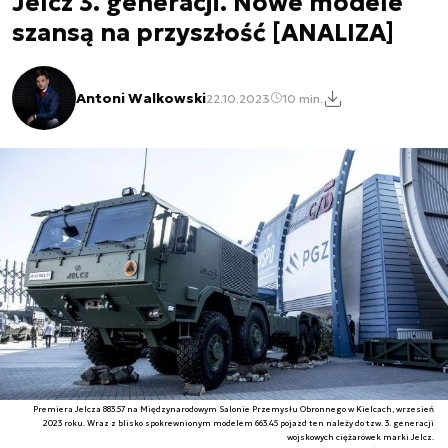
Jelcz 3. generacji. Nowe modele
szansą na przyszłość [ANALIZA]
Antoni Walkowski
22.10.2023
10 min.
Premiera Jelcza 883.57 na Międzynarodowym Salonie Przemysłu Obronnego w Kielcach, wrzesień
2023 roku. Wraz z blisko spokrewnionym modelem 663.45 pojazd ten należy do tzw. 3. generacji
wojskowych ciężarówek marki Jelcz.