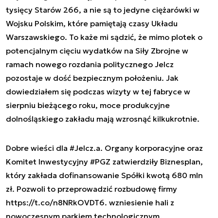
tysięcy Starów 266, a nie są to jedyne ciężarówki w
Wojsku Polskim, które pamiętają czasy Układu
Warszawskiego. To każe mi sądzić, że mimo plotek o
potencjalnym cięciu wydatków na Siły Zbrojne w
ramach nowego rozdania politycznego Jelcz
pozostaje w dość bezpiecznym położeniu. Jak
dowiedziałem się podczas wizyty w tej fabryce w
sierpniu bieżącego roku, moce produkcyjne
dolnośląskiego zakładu mają wzrosnąć kilkukrotnie.
Dobre wieści dla
#Jelcz
.a. Organy korporacyjne oraz
Komitet Inwestycyjny
#PGZ
zatwierdziły Biznesplan,
który zakłada dofinansowanie Spółki kwotą 680 mln
zł. Pozwoli to przeprowadzić rozbudowę firmy
https://t.co/n8NRkOVDT6
. wzniesienie hali z
nowoczesnym parkiem technologicznym.