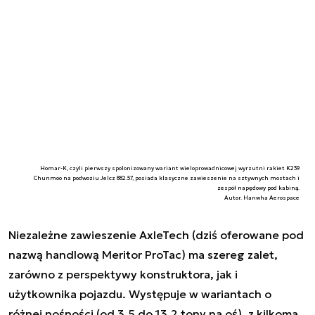
Homar-K, czyli pierwszy spolonizowany wariant wieloprowadnicowej wyrzutni rakiet K239
Chunmoo na podwoziu Jelcz 882.57, posiada klasyczne zawieszenie na sztywnych mostach i
zespół napędowy pod kabiną.
Autor. Hanwha Aerospace
Niezależne zawieszenie AxleTech (dziś oferowane pod
nazwą handlową Meritor ProTac) ma szereg zalet,
zarówno z perspektywy konstruktora, jak i
użytkownika pojazdu. Występuje w wariantach o
różnej nośności (od 3,5 do 13,2 tony na oś), z kilkoma