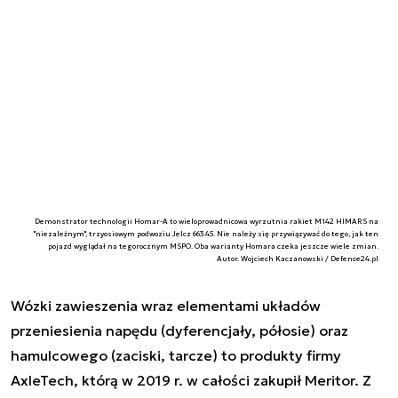
Demonstrator technologii Homar-A to wieloprowadnicowa wyrzutnia rakiet M142 HIMARS na
"niezależnym", trzyosiowym podwoziu Jelcz 663.45. Nie należy się przywiązywać do tego, jak ten
pojazd wyglądał na tegorocznym MSPO. Oba warianty Homara czeka jeszcze wiele zmian.
Autor. Wojciech Kaczanowski / Defence24.pl
Wózki zawieszenia wraz elementami układów
przeniesienia napędu (dyferencjały, półosie) oraz
hamulcowego (zaciski, tarcze) to produkty firmy
AxleTech, którą w 2019 r. w całości zakupił Meritor. Z