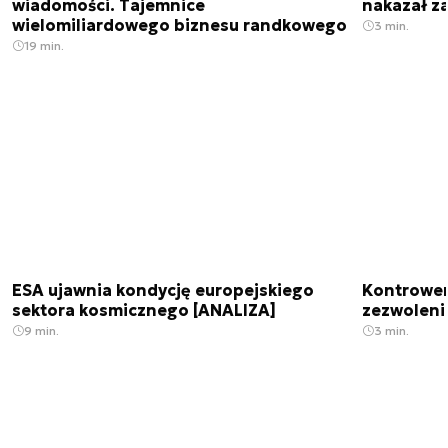
wiadomości. Tajemnice
nakazał z
wielomiliardowego biznesu randkowego
3 min.
19 min.
ESA ujawnia kondycję europejskiego
Kontrowers
sektora kosmicznego [ANALIZA]
zezwoleni
9 min.
3 min.