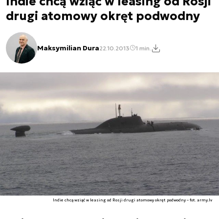
Indie chcą wziąć w leasing od Rosji
drugi atomowy okręt podwodny
Maksymilian Dura
22.10.2013
1 min.
Indie chcą wziąć w leasing od Rosji drugi atomowy okręt podwodny – fot. army.lv