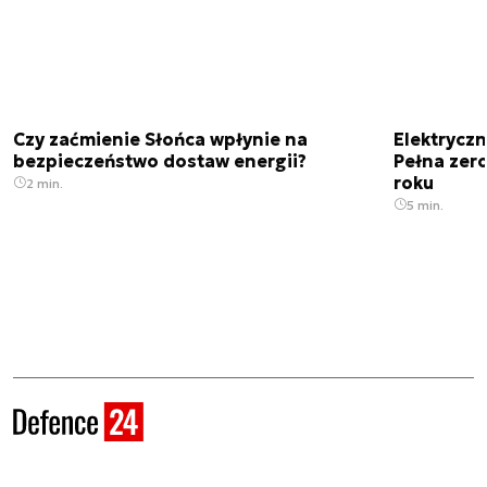
Czy zaćmienie Słońca wpłynie na
Elektrycz
bezpieczeństwo dostaw energii?
Pełna zer
roku
2 min.
5 min.