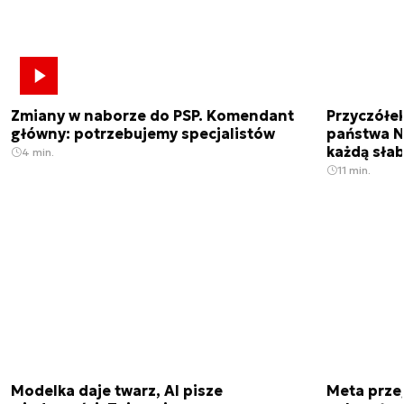
Zmiany w naborze do PSP. Komendant
Przyczółe
główny: potrzebujemy specjalistów
państwa N
każdą sła
4 min.
11 min.
Modelka daje twarz, AI pisze
Meta prze