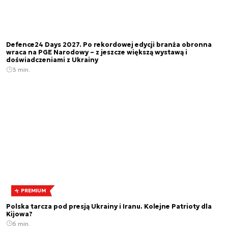
Defence24 Days 2027. Po rekordowej edycji branża obronna
wraca na PGE Narodowy – z jeszcze większą wystawą i
doświadczeniami z Ukrainy
3 min.
PREMIUM
Polska tarcza pod presją Ukrainy i Iranu. Kolejne Patrioty dla
Kijowa?
6 min.