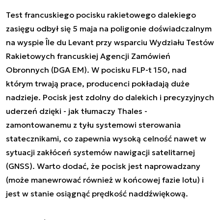
Test francuskiego pocisku rakietowego dalekiego
zasięgu odbył się 5 maja na poligonie doświadczalnym
na wyspie Île du Levant przy wsparciu Wydziału Testów
Rakietowych francuskiej Agencji Zamówień
Obronnych (DGA EM). W pocisku FLP-t 150, nad
którym trwają prace, producenci pokładają duże
nadzieje. Pocisk jest zdolny do dalekich i precyzyjnych
uderzeń dzięki - jak tłumaczy Thales -
zamontowanemu z tyłu systemowi sterowania
statecznikami, co zapewnia wysoką celność nawet w
sytuacji zakłóceń systemów nawigacji satelitarnej
(GNSS). Warto dodać, że pocisk jest naprowadzany
(może manewrować również w końcowej fazie lotu) i
jest w stanie osiągnąć prędkość naddźwiękową.