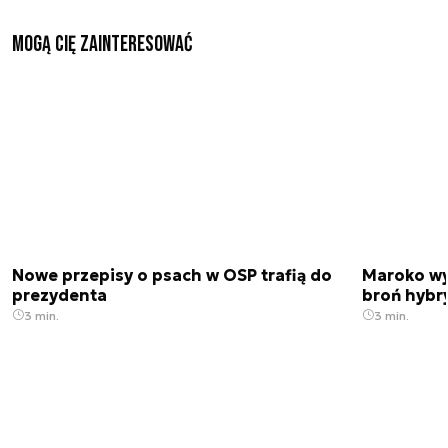
Mogą Cię zainteresować
Nowe przepisy o psach w OSP trafią do
Maroko wy
prezydenta
broń hybr
3 min.
3 min.