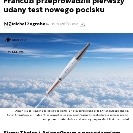
Francuzi przeprowadzili pierwszy
udany test nowego pocisku
MZ
Michał Zagroba
14.05.2026
3 min.
Amunicja balistyczna dalekiego zasięgu FLP-t 150 opracowana przez ArianeGroup i Thales.
Autor. ArianeGroup / Thales https://www.thalesgroup.com/en/news-centre/press-releases/long-
range-land-strike-thales-and-arianegroup-conduct-first-successful
Firmy Thales i ArianeGroup z powodzeniem