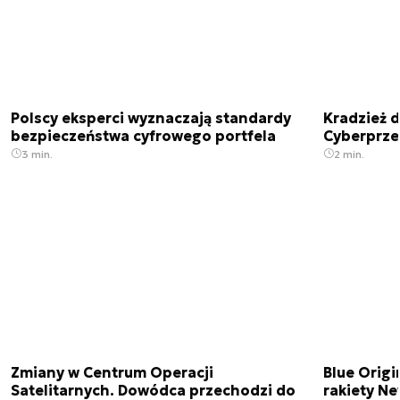
Polscy eksperci wyznaczają standardy
Kradzież 
bezpieczeństwa cyfrowego portfela
Cyberprze
3 min.
2 min.
Zmiany w Centrum Operacji
Blue Origi
Satelitarnych. Dowódca przechodzi do
rakiety N