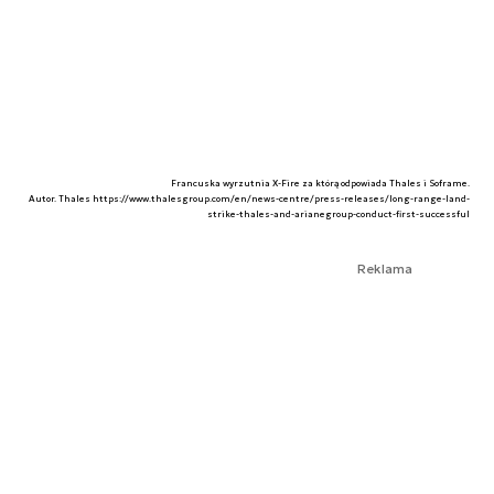
Francuska wyrzutnia X-Fire za którą odpowiada Thales i Soframe.
Autor. Thales https://www.thalesgroup.com/en/news-centre/press-releases/long-range-land-
strike-thales-and-arianegroup-conduct-first-successful
Reklama