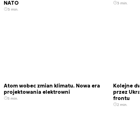
NATO
3 min.
3 min.
Atom wobec zmian klimatu. Nowa era
Kolejne d
projektowania elektrowni
przez Ukra
frontu
5 min.
2 min.