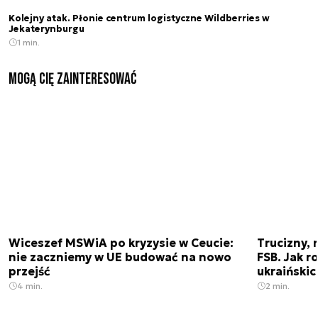
Kolejny atak. Płonie centrum logistyczne Wildberries w
Jekaterynburgu
1 min.
Mogą Cię zainteresować
Wiceszef MSWiA po kryzysie w Ceucie:
Trucizny, 
nie zaczniemy w UE budować na nowo
FSB. Jak r
przejść
ukraiński
4 min.
2 min.