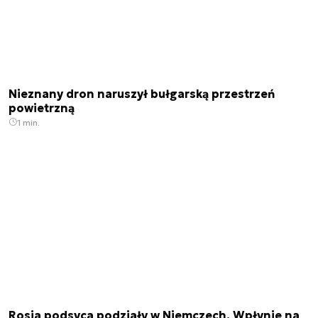
Nieznany dron naruszył bułgarską przestrzeń
powietrzną
1 min.
Rosja podsyca podziały w Niemczech. Wpłynie na