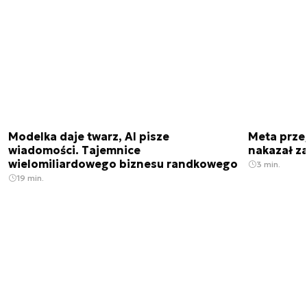
Modelka daje twarz, AI pisze
Meta prze
wiadomości. Tajemnice
nakazał z
wielomiliardowego biznesu randkowego
3 min.
19 min.