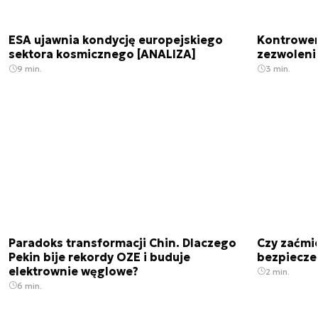
ESA ujawnia kondycję europejskiego
Kontrowers
sektora kosmicznego [ANALIZA]
zezwoleni
9 min.
3 min.
Paradoks transformacji Chin. Dlaczego
Czy zaćmi
Pekin bije rekordy OZE i buduje
bezpiecze
elektrownie węglowe?
2 min.
6 min.