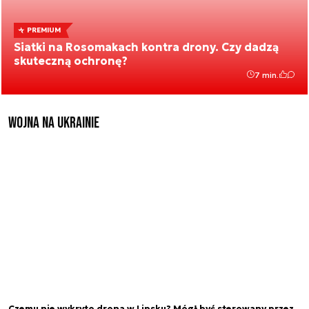
PREMIUM
Siatki na Rosomakach kontra drony. Czy dadzą
skuteczną ochronę?
7 min.
Wojna na Ukrainie
Czemu nie wykryto drona w Lipsku? Mógł być sterowany przez