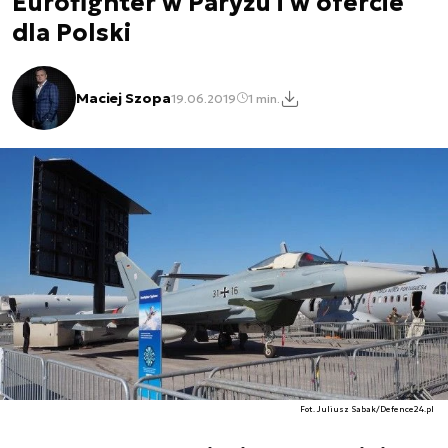
Eurofighter w Paryżu i w ofercie
dla Polski
Maciej Szopa
19.06.2019
1 min.
Fot. Juliusz Sabak/Defence24.pl